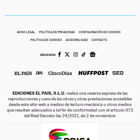
AVISO LEGAL
POLÍTICA DE PRIVACIDAD
CONFIGURACIÓN DE COOKIES
POLÍTICA DE COOKIES
ACCESIBILIDAD
CONTACTO
SÍGUENOS:
EDICIONES EL PAIS, S.L.U.
realiza una reserva expresa de las
reproducciones y usos de las obras y otras prestaciones accesibles
desde este sitio web a medios de lectura mecánica u otros medios
que resulten adecuados a tal fin de conformidad con el artículo 67.3
del Real Decreto-ley 24/2021, de 2 de noviembre.