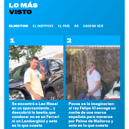
LO MÁS
VISTO
ELMOTOR
EL HUFFPOST
EL PAÍS
AS
CADENA SER
1
2
Se encontró a Leo Messi
Pocos se lo imaginarían:
en un aparcamiento... y
el rey Felipe VI escoge un
descubrió la bestia que
coche de una marca
conduce: no es un Ferrari
española para moverse
ni un Lamborghini y esto
por Palma de Mallorca y
es lo que cuesta
esto es lo que cuesta