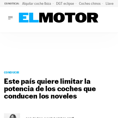
Alquilar coche Ibiza
DGT eclipse
Coches chinos
Llaves 
ES NOTICIA:
LO ÚLTIMO
Hongqi prepara su desembarco en España: SUV eléctricos c
LO ÚLTIMO
Hongqi prepara su desembarco en España: SUV eléctricos c
ACTUALIDAD
ELÉCTRICOS
CONDUCIR
PRUEBAS
Saltar
VIRALES
al
CONDUCIR
PODCAST
contenido
Este país quiere limitar la
MOTOS
potencia de los coches que
TECNOLOGÍA
conducen los noveles
SUPERCOCHES
MOTORTV
PREMIOS
SERVICIOS