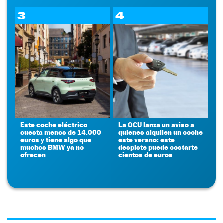
3
4
Este coche eléctrico
La OCU lanza un aviso a
cuesta menos de 14.000
quienes alquilen un coche
euros y tiene algo que
este verano: este
muchos BMW ya no
despiste puede costarte
ofrecen
cientos de euros