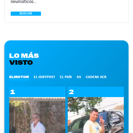
neumáticos…
BUSCAR
LO MÁS
VISTO
ELMOTOR
EL HUFFPOST
EL PAÍS
AS
CADENA SER
1
2