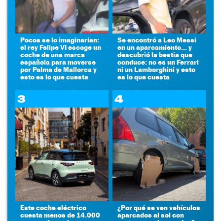
Pocos se lo imaginarían:
Se encontró a Leo Messi
el rey Felipe VI escoge un
en un aparcamiento... y
coche de una marca
descubrió la bestia que
española para moverse
conduce: no es un Ferrari
por Palma de Mallorca y
ni un Lamborghini y esto
esto es lo que cuesta
es lo que cuesta
3
4
Este coche eléctrico
¿Por qué se ven vehículos
cuesta menos de 14.000
aparcados al sol con