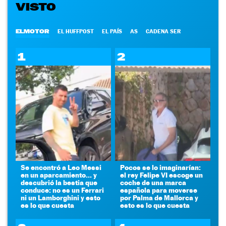
VISTO
ELMOTOR
EL HUFFPOST
EL PAÍS
AS
CADENA SER
1
2
Se encontró a Leo Messi
Pocos se lo imaginarían:
en un aparcamiento... y
el rey Felipe VI escoge un
descubrió la bestia que
coche de una marca
conduce: no es un Ferrari
española para moverse
ni un Lamborghini y esto
por Palma de Mallorca y
es lo que cuesta
esto es lo que cuesta