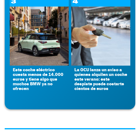
3
4
Este coche eléctrico
La OCU lanza un aviso a
cuesta menos de 14.000
quienes alquilen un coche
euros y tiene algo que
este verano: este
muchos BMW ya no
despiste puede costarte
ofrecen
cientos de euros