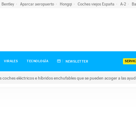
Bentley
Aparcar aeropuerto
Hongqi
Coches viejos España
A-2
Ba
SERVIC
VIRALES
TECNOLOGÍA
NEWSLETTER
s coches eléctricos e híbridos enchufables que se pueden acoger a las ayu
hes eléctricos e híbridos enchufables que se pueden acoger a la