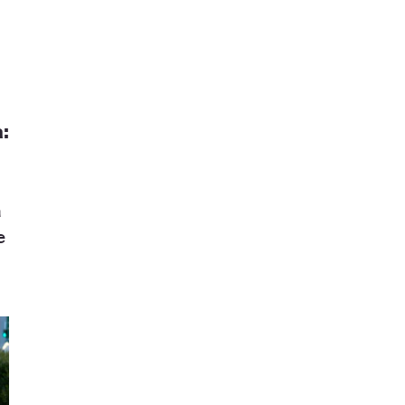
:
a:
a
e