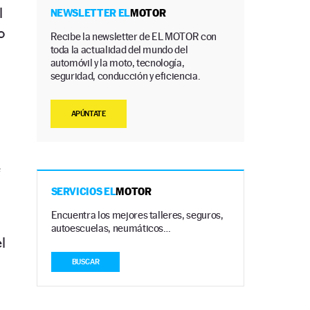
l
NEWSLETTER EL
MOTOR
o
Recibe la newsletter de EL MOTOR con
toda la actualidad del mundo del
automóvil y la moto, tecnología,
seguridad, conducción y eficiencia.
APÚNTATE
e
SERVICIOS EL
MOTOR
Encuentra los mejores talleres, seguros,
autoescuelas, neumáticos…
l
BUSCAR