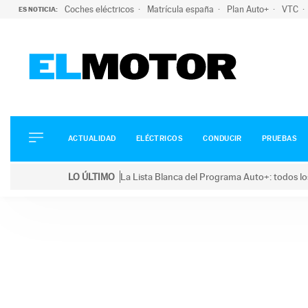
Coches eléctricos
Matrícula españa
Plan Auto+
VTC
ES NOTICIA:
ACTUALIDAD
ELÉCTRICOS
CONDUCIR
ACTUALIDAD
ELÉCTRICOS
CONDUCIR
PRUEBAS
PRUEBAS
Saltar
VIRALES
LO ÚLTIMO
La Lista Blanca del Programa Auto+: todos lo
al
PODCAST
LO ÚLTIMO
La Lista Blanca del Programa Auto+: todos los coc
contenido
MOTOS
TECNOLOGÍA
SUPERCOCHES
MOTORTV
PREMIOS
SERVICIOS