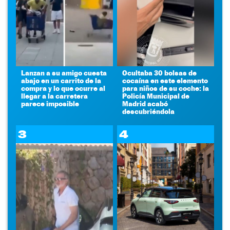
Lanzan a su amigo cuesta
Ocultaba 30 bolsas de
abajo en un carrito de la
cocaína en este elemento
compra y lo que ocurre al
para niños de su coche: la
llegar a la carretera
Policía Municipal de
parece imposible
Madrid acabó
descubriéndola
3
4