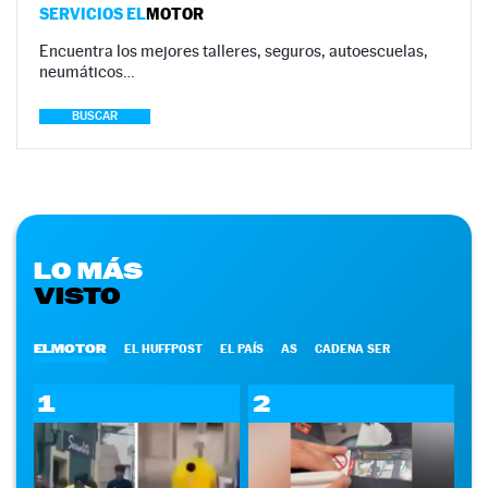
SERVICIOS EL
MOTOR
Encuentra los mejores talleres, seguros, autoescuelas,
neumáticos…
BUSCAR
LO MÁS
VISTO
ELMOTOR
EL HUFFPOST
EL PAÍS
AS
CADENA SER
1
2