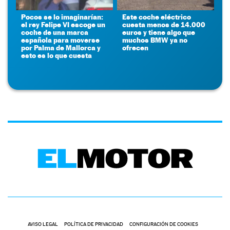
Pocos se lo imaginarían:
Este coche eléctrico
el rey Felipe VI escoge un
cuesta menos de 14.000
coche de una marca
euros y tiene algo que
española para moverse
muchos BMW ya no
por Palma de Mallorca y
ofrecen
esto es lo que cuesta
AVISO LEGAL
POLÍTICA DE PRIVACIDAD
CONFIGURACIÓN DE COOKIES