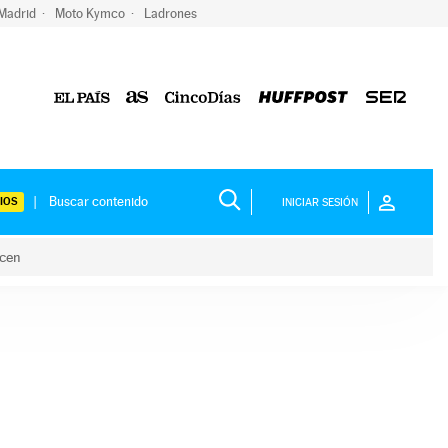
 Madrid
Moto Kymco
Ladrones
IOS
INICIAR SESIÓN
acen
lo hacen