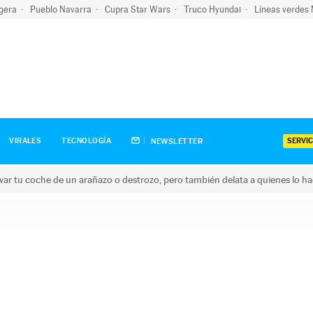
igera
Pueblo Navarra
Cupra Star Wars
Truco Hyundai
Líneas verdes
SERVIC
VIRALES
TECNOLOGÍA
NEWSLETTER
ar tu coche de un arañazo o destrozo, pero también delata a quienes lo h
 coche de un arañazo o destrozo, pero también delata a quienes 