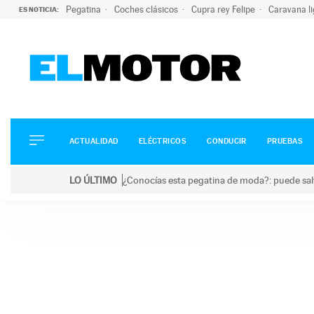
Pegatina
Coches clásicos
Cupra rey Felipe
Caravana l
ES NOTICIA:
ACTUALIDAD
ELÉCTRICOS
CONDUCIR
ACTUALIDAD
ELÉCTRICOS
CONDUCIR
PRUEBAS
PRUEBAS
Saltar
VIRALES
LO ÚLTIMO
¿Conocías esta pegatina de moda?: puede salv
al
PODCAST
LO ÚLTIMO
¿Conocías esta pegatina de moda?: puede salvar tu
contenido
MOTOS
TECNOLOGÍA
SUPERCOCHES
MOTORTV
PREMIOS
SERVICIOS