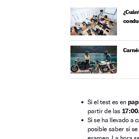
¿Cuánt
condu
Carnés
Si el test es en
pap
partir de las
17:00
Si se ha llevado a 
posible saber si s
examen. La hora ser