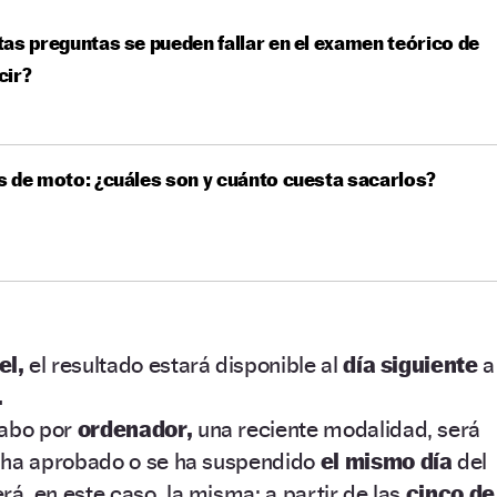
as preguntas se pueden fallar en el examen teórico de
cir?
 de moto: ¿cuáles son y cuánto cuesta sacarlos?
el,
el resultado estará disponible al
día siguiente
a
.
cabo por
ordenador,
una reciente modalidad, será
e ha aprobado o se ha suspendido
el mismo día
del
á, en este caso, la misma: a partir de las
cinco de