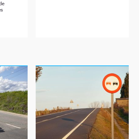
de
es