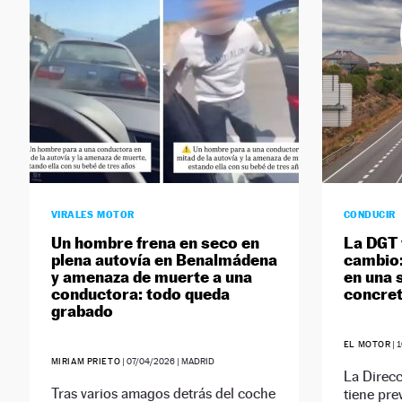
VIRALES MOTOR
CONDUCIR
Un hombre frena en seco en
La DGT 
plena autovía en Benalmádena
cambio:
y amenaza de muerte a una
en una 
conductora: todo queda
concre
grabado
EL MOTOR
|
1
MIRIAM PRIETO
|
07/04/2026
| MADRID
La Direcc
Tras varios amagos detrás del coche
tiene pre