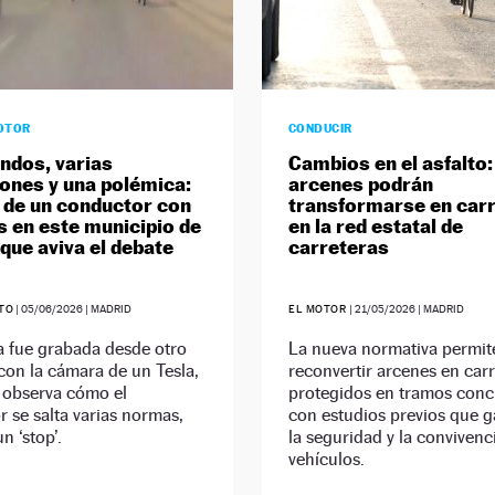
OTOR
CONDUCIR
ndos, varias
Cambios en el asfalto:
iones y una polémica:
arcenes podrán
o de un conductor con
transformarse en carri
as en este municipio de
en la red estatal de
que aviva el debate
carreteras
ETO
|
05/06/2026
| MADRID
EL MOTOR
|
21/05/2026
| MADRID
a fue grabada desde otro
La nueva normativa permit
con la cámara de un Tesla,
reconvertir arcenes en carri
 observa cómo el
protegidos en tramos conc
 se salta varias normas,
con estudios previos que g
n ‘stop’.
la seguridad y la convivenc
vehículos.