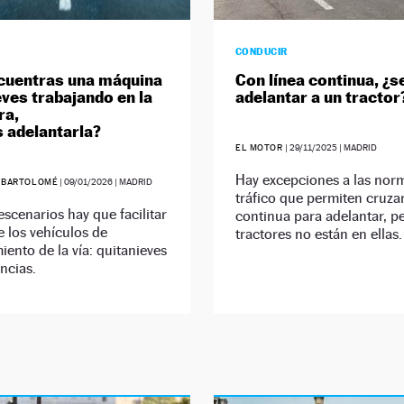
CONDUCIR
ncuentras una máquina
Con línea continua, ¿s
eves trabajando en la
adelantar a un tractor
ra,
 adelantarla?
EL MOTOR
|
29/11/2025
| MADRID
Hay excepciones a las nor
 BARTOLOMÉ
|
09/01/2026
| MADRID
tráfico que permiten cruzar
escenarios hay que facilitar
continua para adelantar, pe
e los vehículos de
tractores no están en ellas.
ento de la vía: quitanieves
ncias.