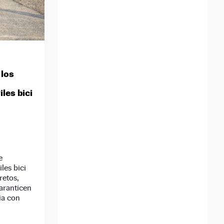
 los
les bici
e
les bici
retos,
aranticen
ia con