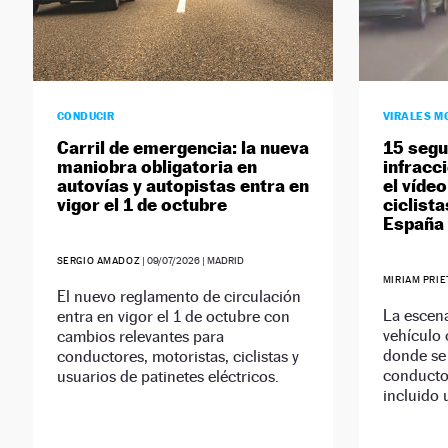
CONDUCIR
VIRALES M
Carril de emergencia: la nueva
15 segu
maniobra obligatoria en
infracc
autovías y autopistas entra en
el víde
vigor el 1 de octubre
ciclist
España 
SERGIO AMADOZ
|
09/07/2026
| MADRID
MIRIAM PRI
El nuevo reglamento de circulación
La escen
entra en vigor el 1 de octubre con
vehículo 
cambios relevantes para
donde se
conductores, motoristas, ciclistas y
conductor
usuarios de patinetes eléctricos.
incluido u