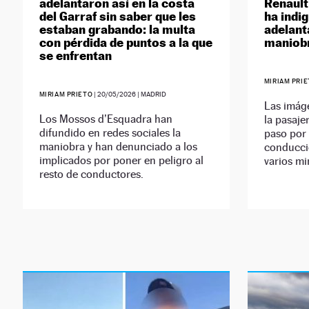
adelantaron así en la costa
Renault
del Garraf sin saber que les
ha indi
estaban grabando: la multa
adelant
con pérdida de puntos a la que
maniobr
se enfrentan
MIRIAM PRI
MIRIAM PRIETO
|
20/05/2026
| MADRID
Las imág
Los Mossos d’Esquadra han
la pasaje
difundido en redes sociales la
paso por
maniobra y han denunciado a los
conducci
implicados por poner en peligro al
varios mi
resto de conductores.