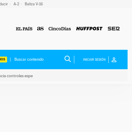
ducir
A-2
Baliza V-16
IOS
INICIAR SESIÓN
ncia controles espe
 y anuncia controles espe