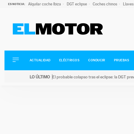
Alquilar coche Ibiza
DGT eclipse
Coches chinos
Llaves
ES NOTICIA:
ACTUALIDAD
ELÉCTRICOS
CONDUCIR
ACTUALIDAD
ELÉCTRICOS
CONDUCIR
PRUEBAS
PRUEBAS
Saltar
VIRALES
LO ÚLTIMO
El probable colapso tras el eclipse: la DGT p
al
PODCAST
LO ÚLTIMO
El probable colapso tras el eclipse: la DGT prevé u
contenido
MOTOS
TECNOLOGÍA
SUPERCOCHES
MOTORTV
PREMIOS
SERVICIOS