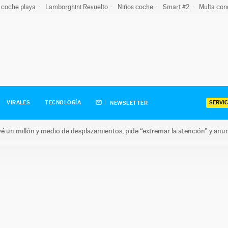
 coche playa
Lamborghini Revuelto
Niños coche
Smart #2
Multa con
SERVIC
VIRALES
TECNOLOGÍA
NEWSLETTER
revé un millón y medio de desplazamientos, pide “extremar la atención” y anu
n millón y medio de desplazamientos, pide “extremar la atención”