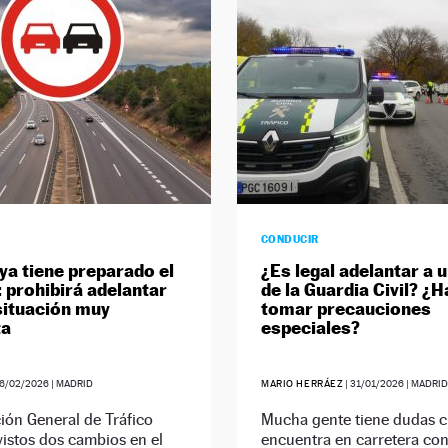
CONDUCIR
ya tiene preparado el
¿Es legal adelantar a 
 prohibirá adelantar
de la Guardia Civil? ¿
situación muy
tomar precauciones
ta
especiales?
6/02/2026
| MADRID
MARIO HERRÁEZ
|
31/01/2026
| MADRI
ión General de Tráfico
Mucha gente tiene dudas 
vistos dos cambios en el
encuentra en carretera co