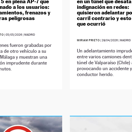
 5 en plena AP-7 que
en un túnel que desata
gnado a los usuarios:
indignación en redes:
amientos, frenazos y
quisieron adelantar po
as peligrosas
carril contrario y esto
que ocurrió
ETO
|
05/05/2026
| MADRID
MIRIAM PRIETO
|
29/04/2026
| MADRID
enes fueron grabadas por
Un adelantamiento imprud
ra de otro vehículo a su
entre varios camiones dent
 Málaga y muestran una
túnel de Valparaíso (Chile)
ón imprudente durante
provocando un accidente y
nutos.
conductor herido.