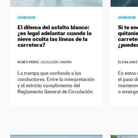
CONDUCIR
CONDUCIR
El dilema del asfalto blanco:
Si te e
¿es legal adelantar cuando la
quitani
nieve oculta las líneas de la
carrete
carretera?
¿puedes
RUBÉN PÉREZ
|
28/01/2026
| MADRID
ELENA SANZ
La trampa que confunde a los
En estos 
conductores. Entre la interpretación
el paso d
y el estricto cumplimiento del
mantenimi
Reglamento General de Circulación.
o emerge