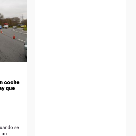
un coche
Hay que
D
cuando se
n un