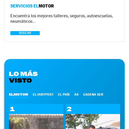
SERVICIOS EL
MOTOR
Encuentra los mejores talleres, seguros, autoescuelas,
neumáticos…
BUSCAR
LO MÁS
VISTO
ELMOTOR
EL HUFFPOST
EL PAÍS
AS
CADENA SER
1
2