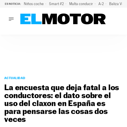
Niños coche
Smart #2
Multa conducir
A-2
Baliza V-1
ES NOTICIA:
LO ÚLTIMO
La policía advierte de este peligro y esta es una buena soluc
LO ÚLTIMO
La policía advierte de este peligro y esta es una buena soluci
ACTUALIDAD
ELÉCTRICOS
CONDUCIR
PRUEBAS
Saltar
VIRALES
al
ACTUALIDAD
PODCAST
contenido
La encuesta que deja fatal a los
MOTOS
conductores: el dato sobre el
TECNOLOGÍA
uso del claxon en España es
SUPERCOCHES
MOTORTV
para pensarse las cosas dos
PREMIOS
veces
SERVICIOS