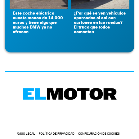
Este coche eléctrico
¿Por qué se ven vehículos
cuesta menos de 14.000
aparcados al sol con
euros y tiene algo que
cartones en las ruedas?
muchos BMW ya no
El truco que todos
ofrecen
comentan
AVISO LEGAL
POLÍTICA DE PRIVACIDAD
CONFIGURACIÓN DE COOKIES