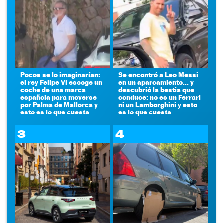
Pocos se lo imaginarían:
Se encontró a Leo Messi
el rey Felipe VI escoge un
en un aparcamiento... y
coche de una marca
descubrió la bestia que
española para moverse
conduce: no es un Ferrari
por Palma de Mallorca y
ni un Lamborghini y esto
esto es lo que cuesta
es lo que cuesta
3
4