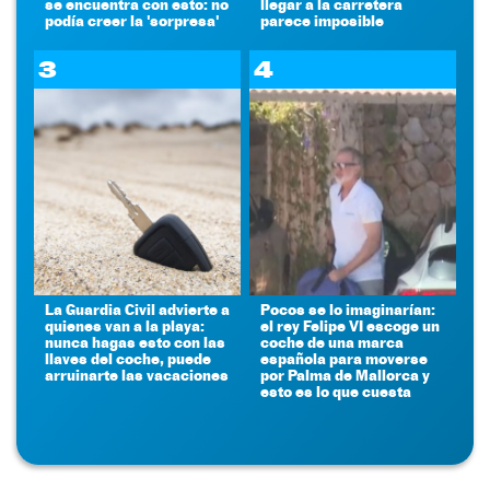
se encuentra con esto: no
llegar a la carretera
podía creer la 'sorpresa'
parece imposible
3
4
La Guardia Civil advierte a
Pocos se lo imaginarían:
quienes van a la playa:
el rey Felipe VI escoge un
nunca hagas esto con las
coche de una marca
llaves del coche, puede
española para moverse
arruinarte las vacaciones
por Palma de Mallorca y
esto es lo que cuesta