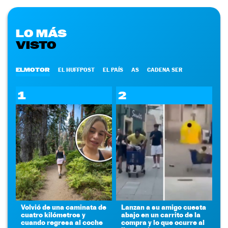
LO MÁS
VISTO
ELMOTOR
EL HUFFPOST
EL PAÍS
AS
CADENA SER
1
2
Volvió de una caminata de
Lanzan a su amigo cuesta
cuatro kilómetros y
abajo en un carrito de la
cuando regresa al coche
compra y lo que ocurre al