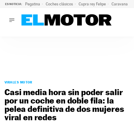
Pegatina
Coches clásicos
Cupra rey Felipe
Caravana lig
ES NOTICIA:
LO ÚLTIMO
¿Conocías esta pegatina de moda?: puede salvar tu coche d
LO ÚLTIMO
¿Conocías esta pegatina de moda?: puede salvar tu coche de
ACTUALIDAD
ELÉCTRICOS
CONDUCIR
PRUEBAS
Saltar
VIRALES
al
VIRALES MOTOR
PODCAST
contenido
Casi media hora sin poder salir
MOTOS
por un coche en doble fila: la
TECNOLOGÍA
pelea definitiva de dos mujeres
SUPERCOCHES
MOTORTV
viral en redes
PREMIOS
SERVICIOS