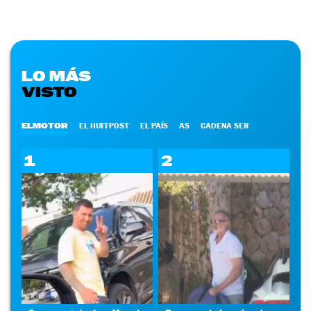
LO MÁS
VISTO
ELMOTOR
EL HUFFPOST
EL PAÍS
AS
CADENA SER
1
2