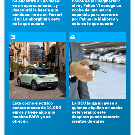
Se encontró a Leo Messi
Pocos se lo imaginarían:
en un aparcamiento... y
el rey Felipe VI escoge un
descubrió la bestia que
coche de una marca
conduce: no es un Ferrari
española para moverse
ni un Lamborghini y esto
por Palma de Mallorca y
es lo que cuesta
esto es lo que cuesta
3
4
Este coche eléctrico
La OCU lanza un aviso a
cuesta menos de 14.000
quienes alquilen un coche
euros y tiene algo que
este verano: este
muchos BMW ya no
despiste puede costarte
ofrecen
cientos de euros