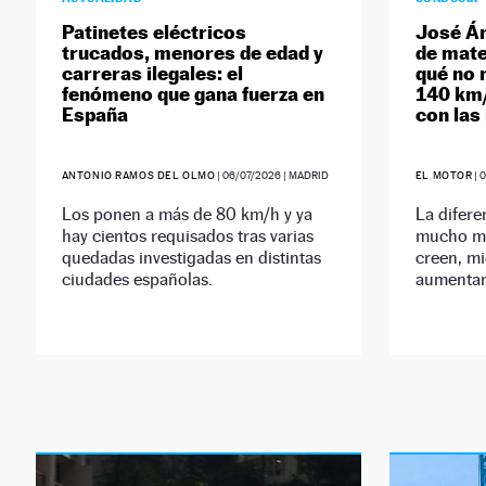
Patinetes eléctricos
José Án
trucados, menores de edad y
de mate
carreras ilegales: el
qué no 
fenómeno que gana fuerza en
140 km/
España
con las
ANTONIO RAMOS DEL OLMO
|
06/07/2026
| MADRID
EL MOTOR
|
0
Los ponen a más de 80 km/h y ya
La difere
hay cientos requisados tras varias
mucho me
quedadas investigadas en distintas
creen, mi
ciudades españolas.
aumentan