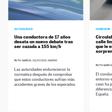
ACTUALIDAD
CONDUCIR
Una conductora de 17 años
Circula
desata un nuevo debate tras
calle li
ser cazada a 155 km/h
que le 
sorpren
RUTH GARCÍA
|
30/07/2026
| MADRID
RUTH GARCÍ
Las autoridades endurecieron la
El conduc
normativa después de comprobar
entorno e
que estos conductores sufrían más
caso ha p
accidentes graves de los esperados.
diferenci
España.