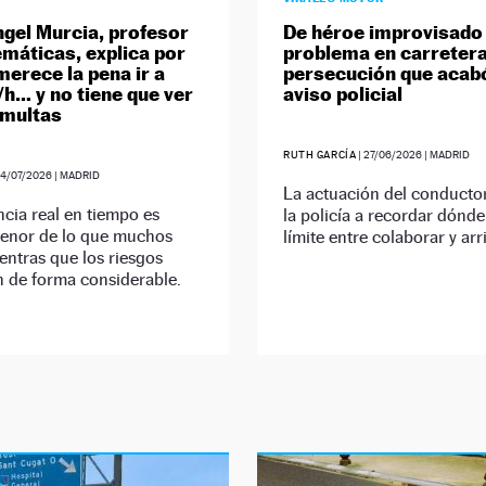
gel Murcia, profesor
De héroe improvisado
máticas, explica por
problema en carretera
merece la pena ir a
persecución que acab
h… y no tiene que ver
aviso policial
 multas
RUTH GARCÍA
|
27/06/2026
| MADRID
4/07/2026
| MADRID
La actuación del conductor
ncia real en tiempo es
la policía a recordar dónde
nor de lo que muchos
límite entre colaborar y arr
entras que los riesgos
 de forma considerable.