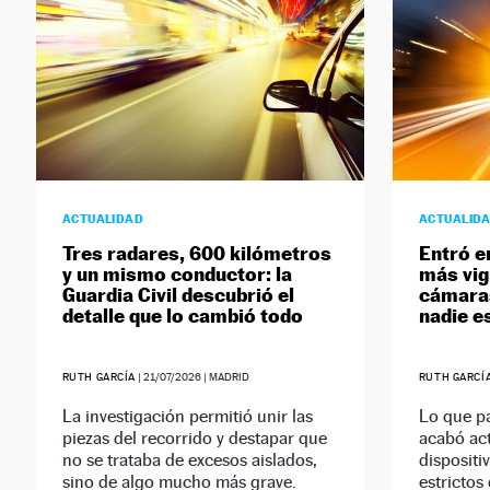
ACTUALIDAD
ACTUALID
Tres radares, 600 kilómetros
Entró e
y un mismo conductor: la
más vig
Guardia Civil descubrió el
cámaras
detalle que lo cambió todo
nadie e
RUTH GARCÍA
|
21/07/2026
| MADRID
RUTH GARCÍ
La investigación permitió unir las
Lo que pa
piezas del recorrido y destapar que
acabó ac
no se trataba de excesos aislados,
dispositi
sino de algo mucho más grave.
estrictos