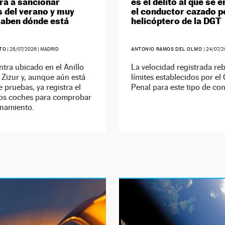
á a sancionar
es el delito al que se 
 del verano y muy
el conductor cazado po
aben dónde está
helicóptero de la DGT
ETO
|
28/07/2026
| MADRID
ANTONIO RAMOS DEL OLMO
|
24/07/2
tra ubicado en el Anillo
La velocidad registrada reb
Zizur y, aunque aún está
límites establecidos por el
e pruebas, ya registra el
Penal para este tipo de co
los coches para comprobar
onamiento.