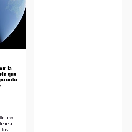
ir la
sin que
a: este
e
dia una
iencia
r los