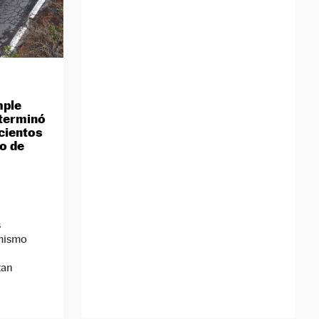
mple
 terminó
 cientos
o de
s
 mismo
tan