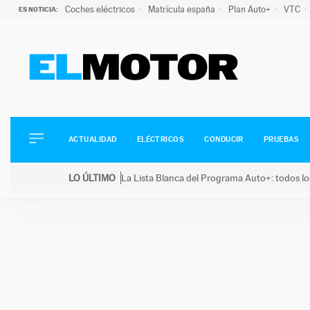
Coches eléctricos
Matrícula españa
Plan Auto+
VTC
ES NOTICIA:
ACTUALIDAD
ELÉCTRICOS
CONDUCIR
ACTUALIDAD
ELÉCTRICOS
CONDUCIR
PRUEBAS
PRUEBAS
Saltar
VIRALES
LO ÚLTIMO
La Lista Blanca del Programa Auto+: todos lo
al
PODCAST
LO ÚLTIMO
La Lista Blanca del Programa Auto+: todos los coc
contenido
MOTOS
TECNOLOGÍA
SUPERCOCHES
MOTORTV
PREMIOS
SERVICIOS