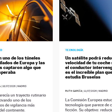
AD
TECNOLOGÍA
n uno de los túneles
Un satélite podrá reduc
ilados de Europa y las
velocidad de tu coche 
 captaron algo que
el conductor interveng
speraba
es el increíble plan qu
estudia Bruselas
A
|
18/07/2026
| MADRID
RUTH GARCÍA
|
11/07/2026
| MADRID
recía un trayecto rutinario
La Comisión Europea estu
tivando uno de los
tecnología que parece de c
vos de vigilancia más
ficción. Su objetivo: reduci
 del continente.