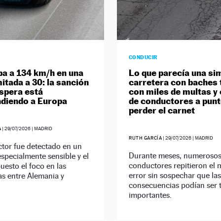
CONDUCIR
ba a 134 km/h en una
Lo que parecía una si
mitada a 30: la sanción
carretera con baches
espera está
con miles de multas y
diendo a Europa
de conductores a punt
perder el carnet
A
|
29/07/2026
| MADRID
RUTH GARCÍA
|
29/07/2026
| MADRID
tor fue detectado en un
Durante meses, numeroso
specialmente sensible y el
conductores repitieron el
uesto el foco en las
error sin sospechar que las
as entre Alemania y
consecuencias podían ser 
importantes.