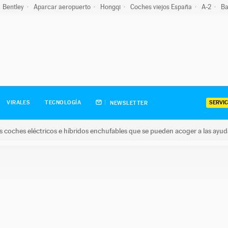
Bentley
Aparcar aeropuerto
Hongqi
Coches viejos España
A-2
Ba
SERVIC
VIRALES
TECNOLOGÍA
NEWSLETTER
s coches eléctricos e híbridos enchufables que se pueden acoger a las ayu
hes eléctricos e híbridos enchufables que se pueden acoger a la