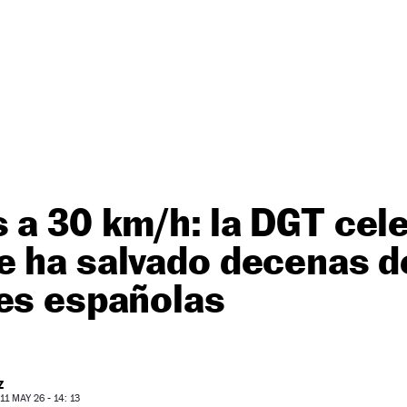
 a 30 km/h: la DGT cel
 ha salvado decenas d
des españolas
Z
1 MAY 26 - 14: 13