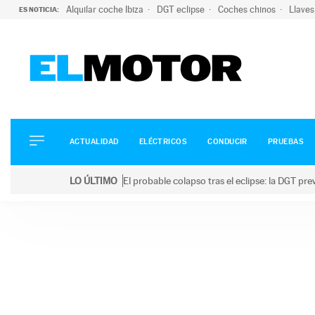
Alquilar coche Ibiza
DGT eclipse
Coches chinos
Llaves
ES NOTICIA:
ACTUALIDAD
ELÉCTRICOS
CONDUCIR
ACTUALIDAD
ELÉCTRICOS
CONDUCIR
PRUEBAS
PRUEBAS
Saltar
VIRALES
LO ÚLTIMO
El probable colapso tras el eclipse: la DGT p
al
PODCAST
LO ÚLTIMO
El probable colapso tras el eclipse: la DGT prevé u
contenido
MOTOS
TECNOLOGÍA
SUPERCOCHES
MOTORTV
PREMIOS
SERVICIOS