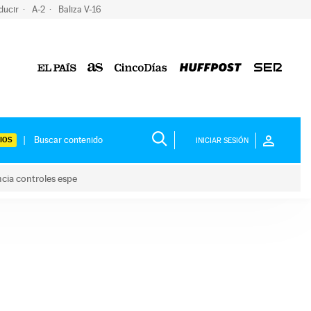
ducir
A-2
Baliza V-16
IOS
INICIAR SESIÓN
ncia controles espe
 y anuncia controles espe