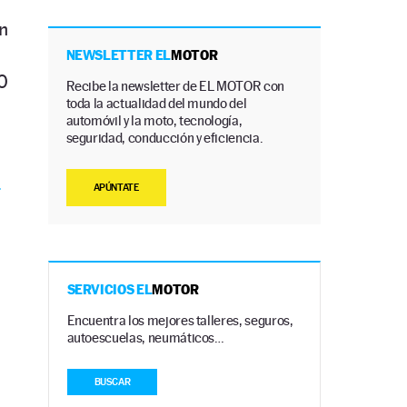
n
NEWSLETTER EL
MOTOR
0
Recibe la newsletter de EL MOTOR con
toda la actualidad del mundo del
automóvil y la moto, tecnología,
seguridad, conducción y eficiencia.
0
APÚNTATE
SERVICIOS EL
MOTOR
Encuentra los mejores talleres, seguros,
autoescuelas, neumáticos…
BUSCAR