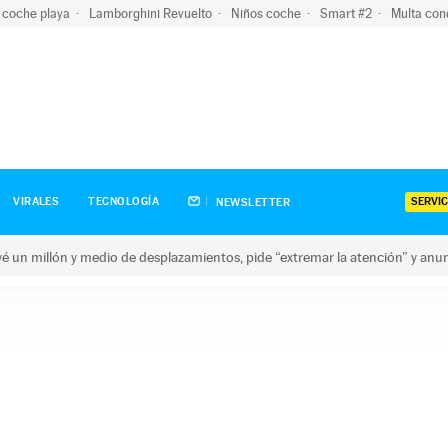
 coche playa
Lamborghini Revuelto
Niños coche
Smart #2
Multa con
SERVIC
VIRALES
TECNOLOGÍA
NEWSLETTER
revé un millón y medio de desplazamientos, pide “extremar la atención” y anu
n millón y medio de desplazamientos, pide “extremar la atención”