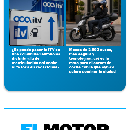
¿Se puede pasar la ITV en
Menos de 2.500 euros,
una comunidad autónoma
más segura y
distinta a la de
tecnológica: así es la
matriculación del coche
moto para el carnet de
si te toca en vacaciones?
coche con la que Kymco
quiere dominar la ciudad