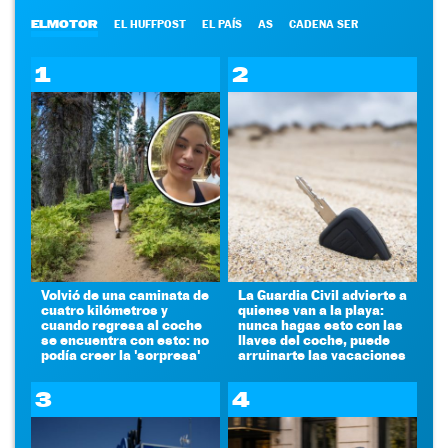
ELMOTOR
EL HUFFPOST
EL PAÍS
AS
CADENA SER
1
2
Volvió de una caminata de
La Guardia Civil advierte a
cuatro kilómetros y
quienes van a la playa:
cuando regresa al coche
nunca hagas esto con las
se encuentra con esto: no
llaves del coche, puede
podía creer la 'sorpresa'
arruinarte las vacaciones
3
4