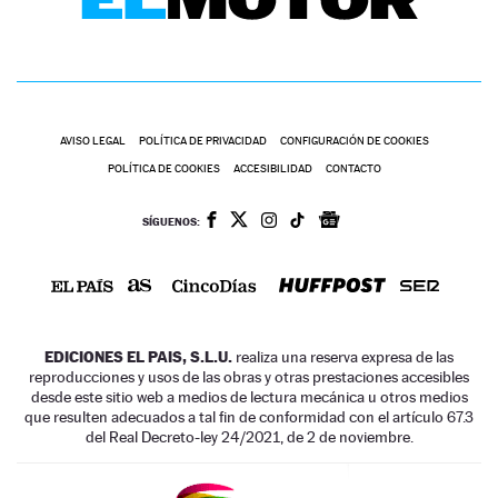
AVISO LEGAL
POLÍTICA DE PRIVACIDAD
CONFIGURACIÓN DE COOKIES
POLÍTICA DE COOKIES
ACCESIBILIDAD
CONTACTO
SÍGUENOS:
EDICIONES EL PAIS, S.L.U.
realiza una reserva expresa de las
reproducciones y usos de las obras y otras prestaciones accesibles
desde este sitio web a medios de lectura mecánica u otros medios
que resulten adecuados a tal fin de conformidad con el artículo 67.3
del Real Decreto-ley 24/2021, de 2 de noviembre.