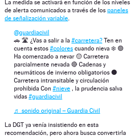
La medida se activará en función de los niveles
de alerta comunicados a través de los
paneles
de señalización variable
.
@guardiacivil
🚗 🛣️ ¿Vas a salir a la
#carretera?
Ten en
cuenta estos
#colores
cuando nieva ❄️ 🟢
Ha comenzado a nevar 🟡 Carretera
parcialmente nevada 🔴 Cadenas y
neumáticos de invierno obligatorios ⚫️
Carretera intransitable y circulación
prohibida Con
#nieve
, la prudencia salva
vidas
#guardiacivil
♬ sonido original – Guardia Civil
La DGT ya venía insistiendo en esta
recomendación, pero ahora busca convertirla