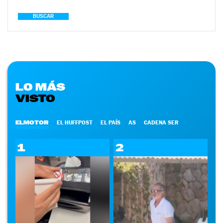
BUSCAR
LO MÁS
VISTO
ELMOTOR
EL HUFFPOST
EL PAÍS
AS
CADENA SER
1
2