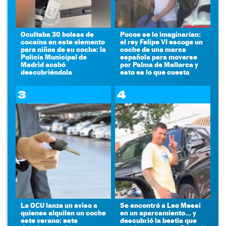
Ocultaba 30 bolsas de
Pocos se lo imaginarían:
cocaína en este elemento
el rey Felipe VI escoge un
para niños de su coche: la
coche de una marca
Policía Municipal de
española para moverse
Madrid acabó
por Palma de Mallorca y
descubriéndola
esto es lo que cuesta
3
4
La OCU lanza un aviso a
Se encontró a Leo Messi
quienes alquilen un coche
en un aparcamiento... y
este verano: este
descubrió la bestia que