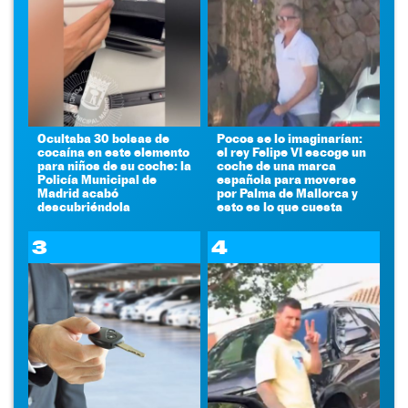
Ocultaba 30 bolsas de
Pocos se lo imaginarían:
cocaína en este elemento
el rey Felipe VI escoge un
para niños de su coche: la
coche de una marca
Policía Municipal de
española para moverse
Madrid acabó
por Palma de Mallorca y
descubriéndola
esto es lo que cuesta
3
4