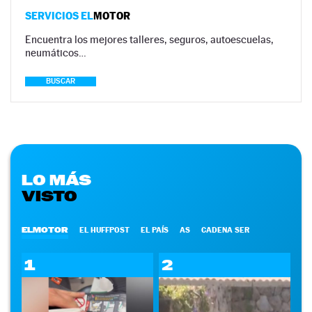
SERVICIOS EL
MOTOR
Encuentra los mejores talleres, seguros, autoescuelas,
neumáticos…
BUSCAR
LO MÁS
VISTO
ELMOTOR
EL HUFFPOST
EL PAÍS
AS
CADENA SER
1
2