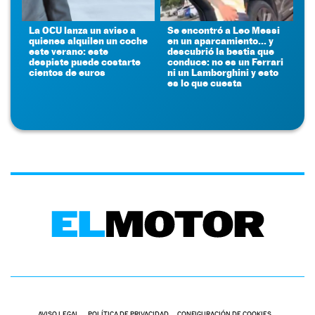
La OCU lanza un aviso a
Se encontró a Leo Messi
quienes alquilen un coche
en un aparcamiento... y
este verano: este
descubrió la bestia que
despiste puede costarte
conduce: no es un Ferrari
cientos de euros
ni un Lamborghini y esto
es lo que cuesta
AVISO LEGAL
POLÍTICA DE PRIVACIDAD
CONFIGURACIÓN DE COOKIES