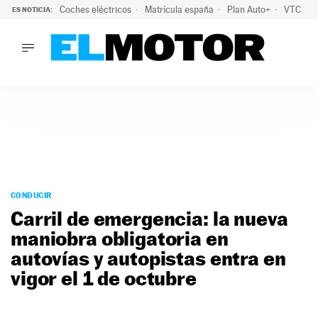
Coches eléctricos
Matrícula españa
Plan Auto+
VTC
ES NOTICIA:
LO ÚLTIMO
La Lista Blanca del Programa Auto+: todos los coches eléct
LO ÚLTIMO
La Lista Blanca del Programa Auto+: todos los coches eléctr
ACTUALIDAD
ELÉCTRICOS
CONDUCIR
PRUEBAS
Saltar
VIRALES
al
CONDUCIR
PODCAST
contenido
Carril de emergencia: la nueva
MOTOS
maniobra obligatoria en
TECNOLOGÍA
autovías y autopistas entra en
SUPERCOCHES
MOTORTV
vigor el 1 de octubre
PREMIOS
SERVICIOS