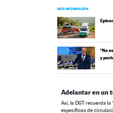
MÁS INFORMACIÓN
Episod
“No es
y punt
Adelantar en un t
Así, la DGT recuerda l
específicas de circulaci