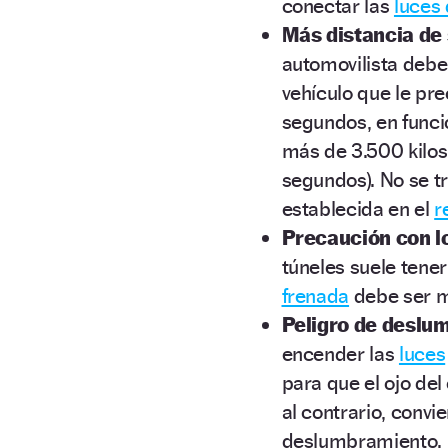
conectar las
luces
Más distancia de
automovilista deb
vehículo que le pr
segundos, en funció
más de 3.500 kilos
segundos). No se t
establecida en el
r
Precaución con lo
túneles suele tener
frenada
debe ser m
Peligro de deslu
encender las
luces
para que el ojo del
al contrario, convi
deslumbramiento.