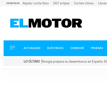
Alquilar coche Ibiza
DGT eclipse
Coches chinos
Llaves
ES NOTICIA:
ACTUALIDAD
ELÉCTRICOS
CONDUCIR
ACTUALIDAD
ELÉCTRICOS
CONDUCIR
PRUEBAS
PRUEBAS
Saltar
VIRALES
LO ÚLTIMO
Hongqi prepara su desembarco en España: SU
al
PODCAST
LO ÚLTIMO
Hongqi prepara su desembarco en España: SUV eléc
contenido
MOTOS
TECNOLOGÍA
SUPERCOCHES
MOTORTV
PREMIOS
SERVICIOS