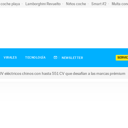
 coche playa
Lamborghini Revuelto
Niños coche
Smart #2
Multa con
SERVIC
VIRALES
TECNOLOGÍA
NEWSLETTER
V eléctricos chinos con hasta 551 CV que desafían a las marcas prémium
tricos chinos con hasta 551 CV que desafían a las marcas prém