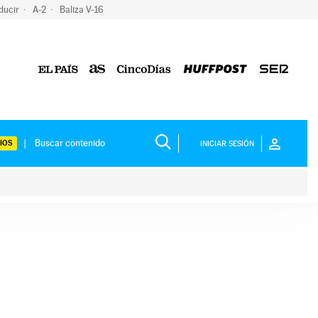
ducir
A-2
Baliza V-16
IOS
INICIAR SESIÓN
ium