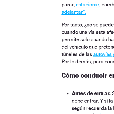
parar,
estacionar,
cambi
adelantar”.
Por tanto, ¿no se pued
cuando una vía está afe
permite solo cuando hay
del vehículo que preten
túneles de las
autovías 
Por lo demás, para cond
Cómo conducir en
Antes de entrar.
S
debe entrar. Y si l
según recuerda la 