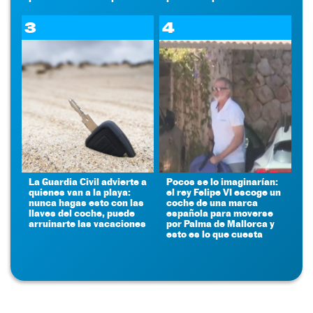
3
4
La Guardia Civil advierte a
Pocos se lo imaginarían:
quienes van a la playa:
el rey Felipe VI escoge un
nunca hagas esto con las
coche de una marca
llaves del coche, puede
española para moverse
arruinarte las vacaciones
por Palma de Mallorca y
esto es lo que cuesta