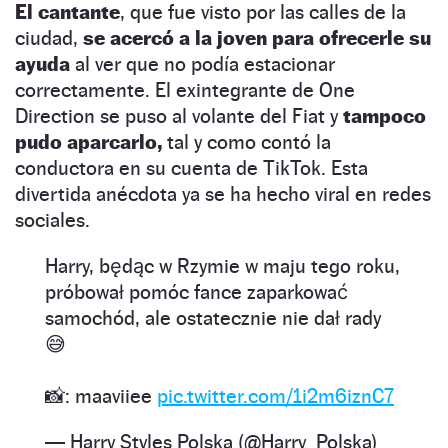
El cantante
, que fue visto por las calles de la
ciudad,
se acercó a la joven para ofrecerle su
ayuda
al ver que no podía estacionar
correctamente. El exintegrante de One
Direction se puso al volante del Fiat y
tampoco
pudo aparcarlo,
tal y como contó la
conductora en su cuenta de TikTok. Esta
divertida anécdota ya se ha hecho viral en redes
sociales.
Harry, będąc w Rzymie w maju tego roku,
próbował pomóc fance zaparkować
samochód, ale ostatecznie nie dał rady
😅
📸: maaviiee
pic.twitter.com/1i2m6iznC7
— Harry Styles Polska (@Harry_Polska)