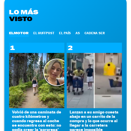
LO MÁS
VISTO
ELMOTOR
EL HUFFPOST
EL PAÍS
AS
CADENA SER
1
2
Volvió de una caminata de
Lanzan a su amigo cuesta
cuatro kilómetros y
abajo en un carrito de la
cuando regresa al coche
compra y lo que ocurre al
se encuentra con esto: no
llegar a la carretera
podía creer la 'sorpresa'
parece imposible