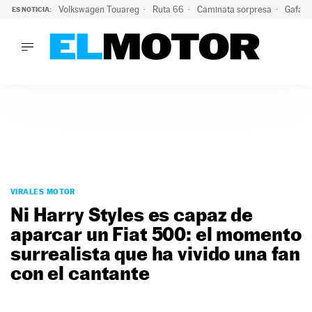
Volkswagen Touareg
Ruta 66
Caminata sorpresa
Gafas 
ES NOTICIA:
LO ÚLTIMO
Ni se te ocurra usar las gafas del eclipse al volante: el moti
LO ÚLTIMO
Ni se te ocurra usar las gafas del eclipse al volante: el motiv
ACTUALIDAD
ELÉCTRICOS
CONDUCIR
PRUEBAS
Saltar
VIRALES
al
VIRALES MOTOR
PODCAST
contenido
Ni Harry Styles es capaz de
MOTOS
aparcar un Fiat 500: el momento
TECNOLOGÍA
surrealista que ha vivido una fan
SUPERCOCHES
MOTORTV
con el cantante
PREMIOS
SERVICIOS