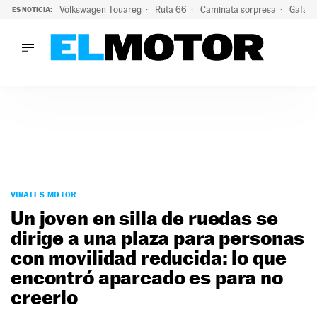
Volkswagen Touareg
Ruta 66
Caminata sorpresa
Gafas 
ES NOTICIA:
LO ÚLTIMO
Ni se te ocurra usar las gafas del eclipse al volante: el moti
LO ÚLTIMO
Ni se te ocurra usar las gafas del eclipse al volante: el motiv
ACTUALIDAD
ELÉCTRICOS
CONDUCIR
PRUEBAS
Saltar
VIRALES
al
VIRALES MOTOR
PODCAST
contenido
Un joven en silla de ruedas se
MOTOS
dirige a una plaza para personas
TECNOLOGÍA
con movilidad reducida: lo que
SUPERCOCHES
MOTORTV
encontró aparcado es para no
PREMIOS
creerlo
SERVICIOS