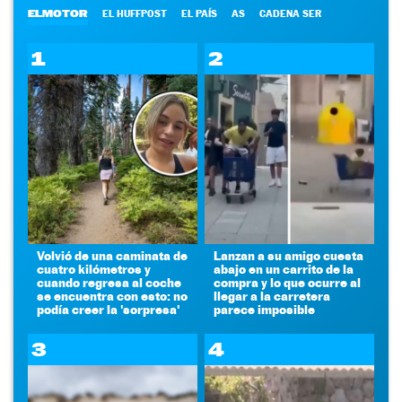
ELMOTOR
EL HUFFPOST
EL PAÍS
AS
CADENA SER
1
2
Volvió de una caminata de
Lanzan a su amigo cuesta
cuatro kilómetros y
abajo en un carrito de la
cuando regresa al coche
compra y lo que ocurre al
se encuentra con esto: no
llegar a la carretera
podía creer la 'sorpresa'
parece imposible
3
4