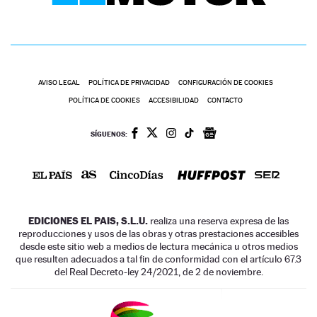
AVISO LEGAL
POLÍTICA DE PRIVACIDAD
CONFIGURACIÓN DE COOKIES
POLÍTICA DE COOKIES
ACCESIBILIDAD
CONTACTO
SÍGUENOS:
EDICIONES EL PAIS, S.L.U.
realiza una reserva expresa de las
reproducciones y usos de las obras y otras prestaciones accesibles
desde este sitio web a medios de lectura mecánica u otros medios
que resulten adecuados a tal fin de conformidad con el artículo 67.3
del Real Decreto-ley 24/2021, de 2 de noviembre.