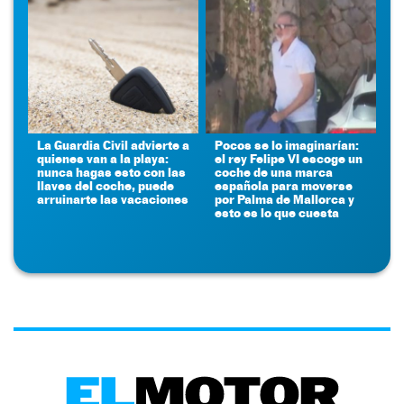
La Guardia Civil advierte a
Pocos se lo imaginarían:
quienes van a la playa:
el rey Felipe VI escoge un
nunca hagas esto con las
coche de una marca
llaves del coche, puede
española para moverse
arruinarte las vacaciones
por Palma de Mallorca y
esto es lo que cuesta