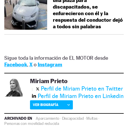
una plaza para
discapacitados, se
enfurecieron con él y la
respuesta del conductor dejó
a todos sin palabras
Sigue toda la información de EL MOTOR desde
Facebook
,
X
o
Instagram
Miriam Prieto
Perfil de Miriam Prieto en Twitter
Perfil de Miriam Prieto en Linkedin
VER BIOGRAFÍA
ARCHIVADO EN
Aparcamiento
·
Discapacidad
·
Multas
·
Personas con movilidad reducida