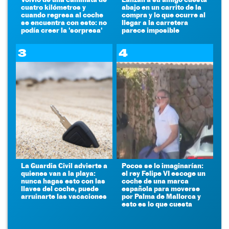
cuatro kilómetros y
abajo en un carrito de la
cuando regresa al coche
compra y lo que ocurre al
se encuentra con esto: no
llegar a la carretera
podía creer la 'sorpresa'
parece imposible
3
4
La Guardia Civil advierte a
Pocos se lo imaginarían:
quienes van a la playa:
el rey Felipe VI escoge un
nunca hagas esto con las
coche de una marca
llaves del coche, puede
española para moverse
arruinarte las vacaciones
por Palma de Mallorca y
esto es lo que cuesta