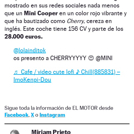
mostrado en sus redes sociales nada menos
que un
Mini Cooper
en un color rojo vibrante y
que ha bautizado como
Cherry
, cereza en
inglés. Este coche tiene 156 CV y parte de los
28.000 euros.
@lolainditok
os presento a CHERRYYYYY 😍 @MINI
♬ Cafe / video cute lofi ♪ Chill(885831) –
ImoKenpi-Dou
Sigue toda la información de EL MOTOR desde
Facebook
,
X
o
Instagram
Miriam Prieto