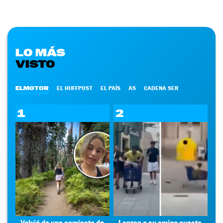
LO MÁS
VISTO
ELMOTOR
EL HUFFPOST
EL PAÍS
AS
CADENA SER
1
2
Volvió de una caminata de
Lanzan a su amigo cuesta