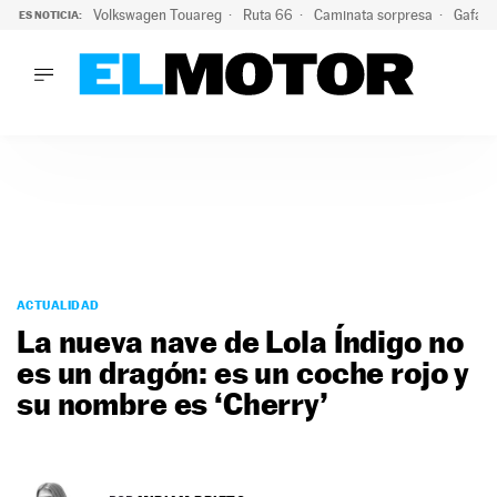
Volkswagen Touareg
Ruta 66
Caminata sorpresa
Gafas 
ES NOTICIA:
LO ÚLTIMO
Ni se te ocurra usar las gafas del eclipse al volante: el moti
LO ÚLTIMO
Ni se te ocurra usar las gafas del eclipse al volante: el motiv
ACTUALIDAD
ELÉCTRICOS
CONDUCIR
PRUEBAS
Saltar
VIRALES
al
ACTUALIDAD
PODCAST
contenido
La nueva nave de Lola Índigo no
MOTOS
es un dragón: es un coche rojo y
TECNOLOGÍA
su nombre es ‘Cherry’
SUPERCOCHES
MOTORTV
PREMIOS
SERVICIOS