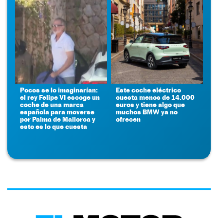
Pocos se lo imaginarían:
Este coche eléctrico
el rey Felipe VI escoge un
cuesta menos de 14.000
coche de una marca
euros y tiene algo que
española para moverse
muchos BMW ya no
por Palma de Mallorca y
ofrecen
esto es lo que cuesta