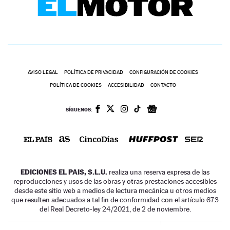
AVISO LEGAL
POLÍTICA DE PRIVACIDAD
CONFIGURACIÓN DE COOKIES
POLÍTICA DE COOKIES
ACCESIBILIDAD
CONTACTO
SÍGUENOS:
EDICIONES EL PAIS, S.L.U.
realiza una reserva expresa de las
reproducciones y usos de las obras y otras prestaciones accesibles
desde este sitio web a medios de lectura mecánica u otros medios
que resulten adecuados a tal fin de conformidad con el artículo 67.3
del Real Decreto-ley 24/2021, de 2 de noviembre.