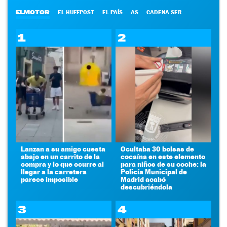
ELMOTOR
EL HUFFPOST
EL PAÍS
AS
CADENA SER
1
2
Lanzan a su amigo cuesta
Ocultaba 30 bolsas de
abajo en un carrito de la
cocaína en este elemento
compra y lo que ocurre al
para niños de su coche: la
llegar a la carretera
Policía Municipal de
parece imposible
Madrid acabó
descubriéndola
3
4