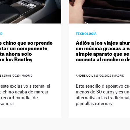
AD
TECNOLOGÍA
e chino que sorprende
Adiós a los viajes abu
ntar un componente
sin música gracias a e
ta ahora solo
simple aparato que se
an los Bentley
conecta al mechero d
Z
|
25/08/2025
| MADRID
ANDREA GIL
|
13/02/2025
| MADRID
 este exclusivo sistema, el
Este sencillo dispositivo cu
te chino acaba de marcar
menos de 30 euros y es un
 récord mundial de
alternativa a las tradiciona
 sonora.
pantallas externas.