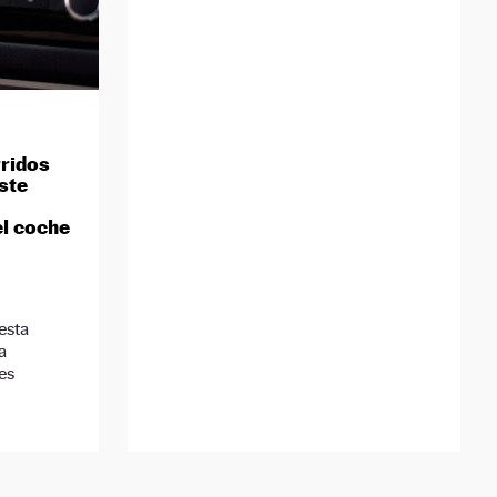
rridos
ste
el coche
esta
a
les