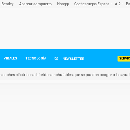
Bentley
Aparcar aeropuerto
Hongqi
Coches viejos España
A-2
Ba
SERVIC
VIRALES
TECNOLOGÍA
NEWSLETTER
s coches eléctricos e híbridos enchufables que se pueden acoger a las ayu
hes eléctricos e híbridos enchufables que se pueden acoger a la