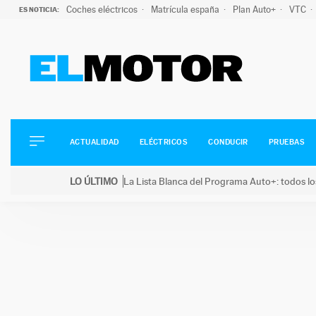
Coches eléctricos
Matrícula españa
Plan Auto+
VTC
ES NOTICIA:
ACTUALIDAD
ELÉCTRICOS
CONDUCIR
ACTUALIDAD
ELÉCTRICOS
CONDUCIR
PRUEBAS
PRUEBAS
Saltar
VIRALES
LO ÚLTIMO
La Lista Blanca del Programa Auto+: todos lo
al
PODCAST
LO ÚLTIMO
La Lista Blanca del Programa Auto+: todos los coc
contenido
MOTOS
TECNOLOGÍA
SUPERCOCHES
MOTORTV
PREMIOS
SERVICIOS