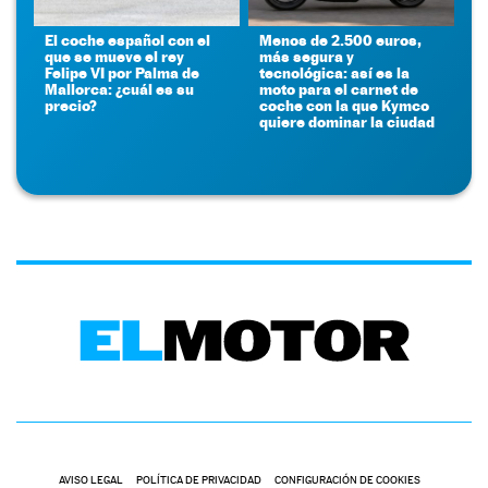
El coche español con el
Menos de 2.500 euros,
que se mueve el rey
más segura y
Felipe VI por Palma de
tecnológica: así es la
Mallorca: ¿cuál es su
moto para el carnet de
precio?
coche con la que Kymco
quiere dominar la ciudad
AVISO LEGAL
POLÍTICA DE PRIVACIDAD
CONFIGURACIÓN DE COOKIES