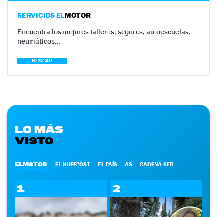
SERVICIOS EL
MOTOR
Encuentra los mejores talleres, seguros, autoescuelas,
neumáticos…
BUSCAR
LO MÁS
VISTO
ELMOTOR
EL HUFFPOST
EL PAÍS
AS
CADENA SER
1
2