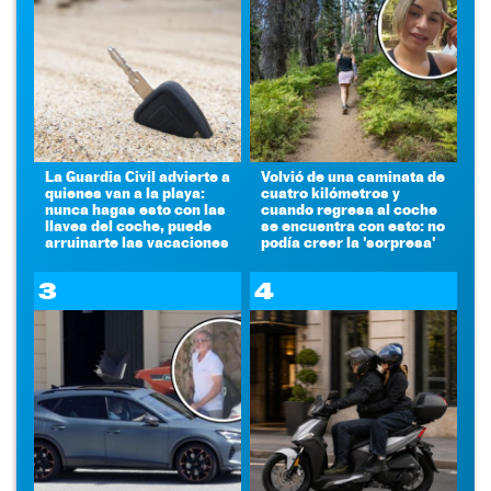
La Guardia Civil advierte a
Volvió de una caminata de
quienes van a la playa:
cuatro kilómetros y
nunca hagas esto con las
cuando regresa al coche
llaves del coche, puede
se encuentra con esto: no
arruinarte las vacaciones
podía creer la 'sorpresa'
3
4