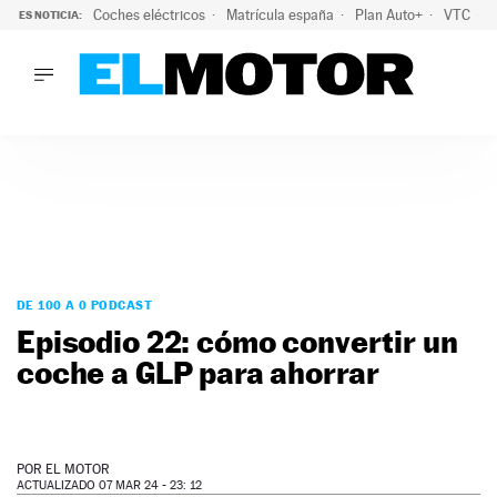
Coches eléctricos
Matrícula españa
Plan Auto+
VTC
ES NOTICIA:
LO ÚLTIMO
La Lista Blanca del Programa Auto+: todos los coches eléct
LO ÚLTIMO
La Lista Blanca del Programa Auto+: todos los coches eléctr
ACTUALIDAD
ELÉCTRICOS
CONDUCIR
PRUEBAS
Saltar
VIRALES
al
DE 100 A 0 PODCAST
PODCAST
contenido
Episodio 22: cómo convertir un
MOTOS
coche a GLP para ahorrar
TECNOLOGÍA
SUPERCOCHES
MOTORTV
PREMIOS
POR
EL MOTOR
SERVICIOS
ACTUALIZADO 07 MAR 24 - 23: 12