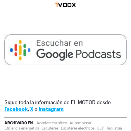
Sigue toda la información de EL MOTOR desde
Facebook
,
X
o
Instagram
ARCHIVADO EN
Accidentes tráfico
·
Automoción
·
Eficiencia energética
·
Escúteres
·
Escúteres eléctricos
·
GLP
·
Industria
·