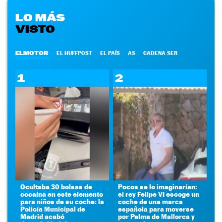
LO MÁS
VISTO
ELMOTOR
EL HUFFPOST
EL PAÍS
AS
CADENA SER
1
2
Ocultaba 30 bolsas de
Pocos se lo imaginarían:
cocaína en este elemento
el rey Felipe VI escoge un
para niños de su coche: la
coche de una marca
Policía Municipal de
española para moverse
Madrid acabó
por Palma de Mallorca y