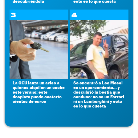
descubriéndola
esto es lo que cuesta
3
4
La OCU lanza un aviso a
Se encontró a Leo Messi
quienes alquilen un coche
en un aparcamiento... y
este verano: este
descubrió la bestia que
despiste puede costarte
conduce: no es un Ferrari
cientos de euros
ni un Lamborghini y esto
es lo que cuesta