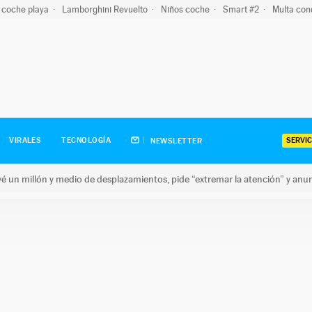
 coche playa
Lamborghini Revuelto
Niños coche
Smart #2
Multa con
SERVIC
VIRALES
TECNOLOGÍA
NEWSLETTER
revé un millón y medio de desplazamientos, pide “extremar la atención” y anu
n millón y medio de desplazamientos, pide “extremar la atención”