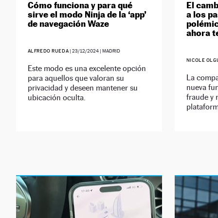
Cómo funciona y para qué
El camb
sirve el modo Ninja de la ‘app’
a los pa
de navegación Waze
polémic
ahora t
ALFREDO RUEDA
|
23/12/2024
| MADRID
NICOLE OLG
Este modo es una excelente opción
La compa
para aquellos que valoran su
nueva fun
privacidad y deseen mantener su
fraude y 
ubicación oculta.
plataform