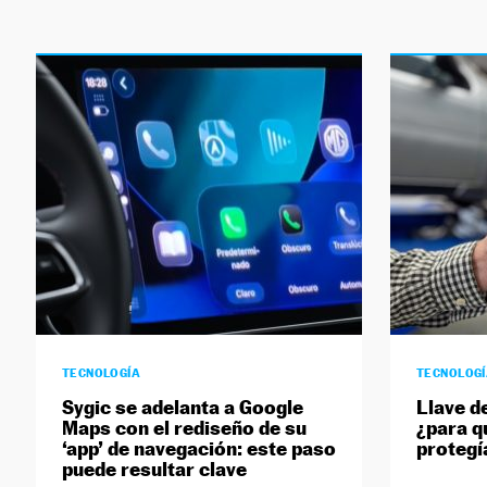
TECNOLOGÍA
TECNOLOG
Sygic se adelanta a Google
Llave d
Maps con el rediseño de su
¿para q
‘app’ de navegación: este paso
protegía
puede resultar clave