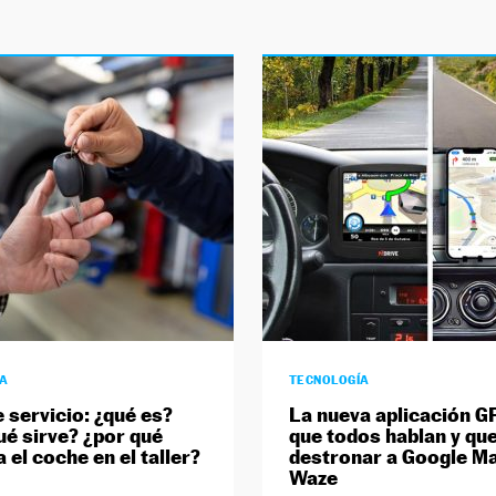
ÍA
TECNOLOGÍA
e servicio: ¿qué es?
La nueva aplicación GP
ué sirve? ¿por qué
que todos hablan y que
 el coche en el taller?
destronar a Google M
Waze