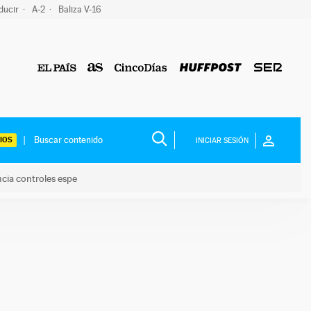
ducir
A-2
Baliza V-16
IOS
INICIAR SESIÓN
ncia controles espe
 y anuncia controles espe