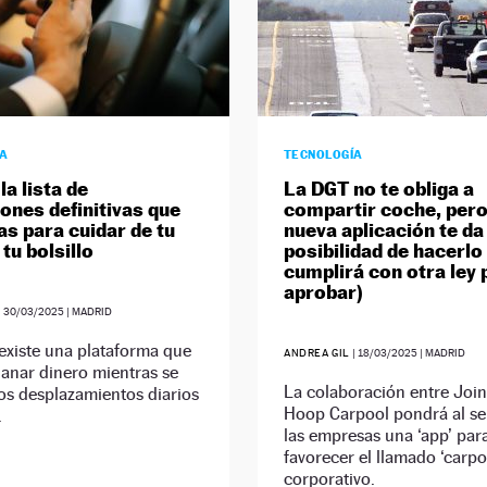
ÍA
TECNOLOGÍA
la lista de
La DGT no te obliga a
iones definitivas que
compartir coche, pero
as para cuidar de tu
nueva aplicación te da 
tu bolsillo
posibilidad de hacerlo 
cumplirá con otra ley 
aprobar)
|
30/03/2025
| MADRID
existe una plataforma que
ANDREA GIL
|
18/03/2025
| MADRID
anar dinero mientras se
La colaboración entre Joi
los desplazamientos diarios
Hoop Carpool pondrá al se
.
las empresas una ‘app’ par
favorecer el llamado ‘carpo
corporativo.