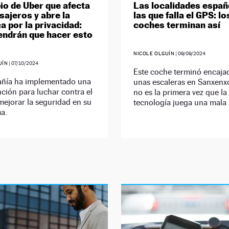
io de Uber que afecta
Las localidades españ
sajeros y abre la
las que falla el GPS: lo
a por la privacidad:
coches terminan así
endrán que hacer esto
NICOLE OLGUÍN
|
09/09/2024
UÍN
|
07/10/2024
Este coche terminó encaja
ñía ha implementado una
unas escaleras en Sanxenx
ción para luchar contra el
no es la primera vez que la
mejorar la seguridad en su
tecnología juega una mala
a.