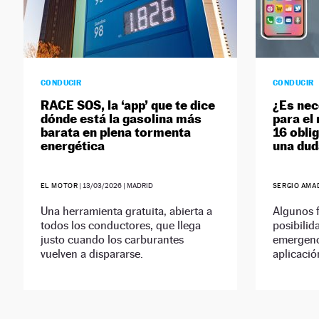
CONDUCIR
CONDUCIR
RACE SOS, la ‘app’ que te dice
¿Es nec
dónde está la gasolina más
para el 
barata en plena tormenta
16 obli
energética
una dud
EL MOTOR
|
13/03/2026
| MADRID
SERGIO AMA
Una herramienta gratuita, abierta a
Algunos f
todos los conductores, que llega
posibilid
justo cuando los carburantes
emergenc
vuelven a dispararse.
aplicació