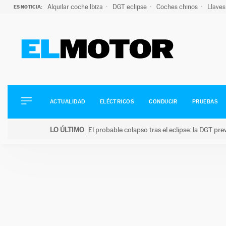
Alquilar coche Ibiza
DGT eclipse
Coches chinos
Llaves
ES NOTICIA:
ACTUALIDAD
ELÉCTRICOS
CONDUCIR
ACTUALIDAD
ELÉCTRICOS
CONDUCIR
PRUEBAS
PRUEBAS
Saltar
VIRALES
LO ÚLTIMO
El probable colapso tras el eclipse: la DGT p
al
PODCAST
LO ÚLTIMO
El probable colapso tras el eclipse: la DGT prevé u
contenido
MOTOS
TECNOLOGÍA
SUPERCOCHES
MOTORTV
PREMIOS
SERVICIOS