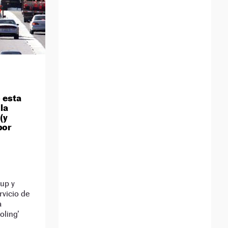
 esta
la
(y
por
nup y
rvicio de
a
oling’