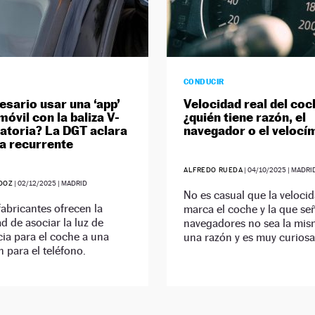
CONDUCIR
esario usar una ‘app’
Velocidad real del coc
móvil con la baliza V-
¿quién tiene razón, el
gatoria? La DGT aclara
navegador o el velocí
a recurrente
ALFREDO RUEDA
|
04/10/2025
| MADRI
DOZ
|
02/12/2025
| MADRID
No es casual que la veloci
abricantes ofrecen la
marca el coche y la que se
ad de asociar la luz de
navegadores no sea la mis
ia para el coche a una
una razón y es muy curiosa
n para el teléfono.