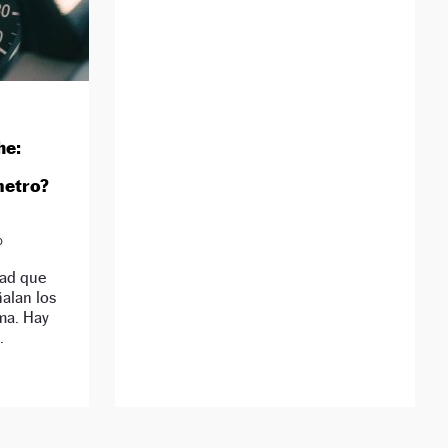
he:
metro?
D
dad que
ñalan los
ma. Hay
.