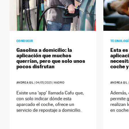
CONDUCIR
TECNOLOG
Gasolina a domicilio: la
Esta es 
aplicación que muchos
aplicac
querrían, pero que solo unos
necesit
pocos disfrutan
coche y 
ANDREA GIL
|
04/05/2025
| MADRID
ANDREA GIL
Existe una ‘app’ llamada Cafu que,
Además, 
con solo indicar dónde esta
permite g
aparcado el coche, ofrece un
realizan 
servicio de repostaje a domicilio.
en coche