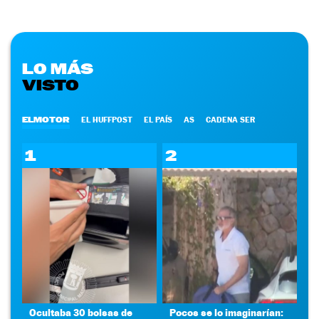
LO MÁS
VISTO
ELMOTOR
EL HUFFPOST
EL PAÍS
AS
CADENA SER
1
2
Ocultaba 30 bolsas de
Pocos se lo imaginarían: