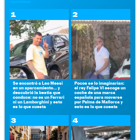
1
2
Se encontró a Leo Messi
Pocos se lo imaginarían:
en un aparcamiento... y
el rey Felipe VI escoge un
descubrió la bestia que
coche de una marca
conduce: no es un Ferrari
española para moverse
ni un Lamborghini y esto
por Palma de Mallorca y
es lo que cuesta
esto es lo que cuesta
3
4