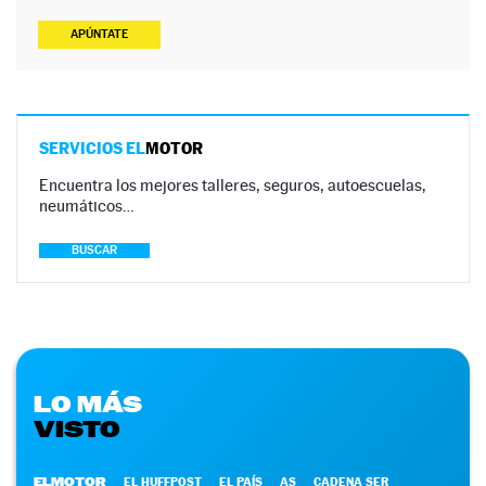
APÚNTATE
SERVICIOS EL
MOTOR
Encuentra los mejores talleres, seguros, autoescuelas,
neumáticos…
BUSCAR
LO MÁS
VISTO
ELMOTOR
EL HUFFPOST
EL PAÍS
AS
CADENA SER