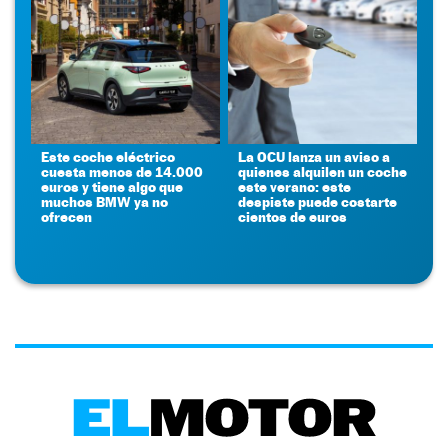
Este coche eléctrico
La OCU lanza un aviso a
cuesta menos de 14.000
quienes alquilen un coche
euros y tiene algo que
este verano: este
muchos BMW ya no
despiste puede costarte
ofrecen
cientos de euros