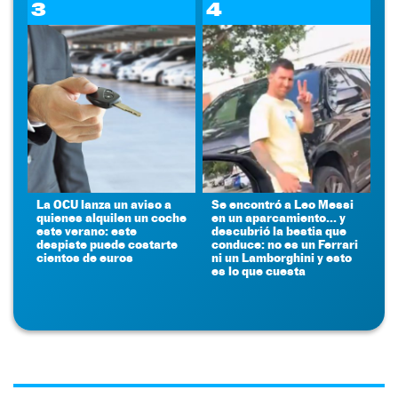
3
4
La OCU lanza un aviso a
Se encontró a Leo Messi
quienes alquilen un coche
en un aparcamiento... y
este verano: este
descubrió la bestia que
despiste puede costarte
conduce: no es un Ferrari
cientos de euros
ni un Lamborghini y esto
es lo que cuesta