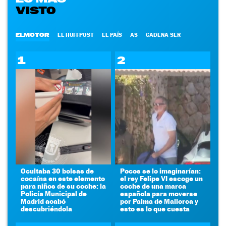
VISTO
ELMOTOR
EL HUFFPOST
EL PAÍS
AS
CADENA SER
1
2
Ocultaba 30 bolsas de
Pocos se lo imaginarían:
cocaína en este elemento
el rey Felipe VI escoge un
para niños de su coche: la
coche de una marca
Policía Municipal de
española para moverse
Madrid acabó
por Palma de Mallorca y
descubriéndola
esto es lo que cuesta