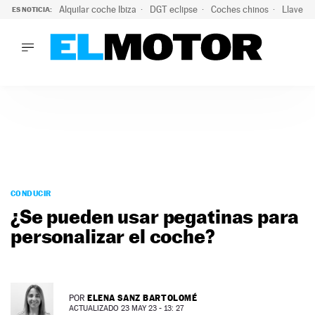
Alquilar coche Ibiza
DGT eclipse
Coches chinos
Llaves 
ES NOTICIA:
LO ÚLTIMO
Hongqi prepara su desembarco en España: SUV eléctricos c
LO ÚLTIMO
Hongqi prepara su desembarco en España: SUV eléctricos c
ACTUALIDAD
ELÉCTRICOS
CONDUCIR
PRUEBAS
Saltar
VIRALES
al
CONDUCIR
PODCAST
contenido
¿Se pueden usar pegatinas para
MOTOS
personalizar el coche?
TECNOLOGÍA
SUPERCOCHES
MOTORTV
PREMIOS
ELENA SANZ BARTOLOMÉ
POR
SERVICIOS
ACTUALIZADO 23 MAY 23 - 13: 27