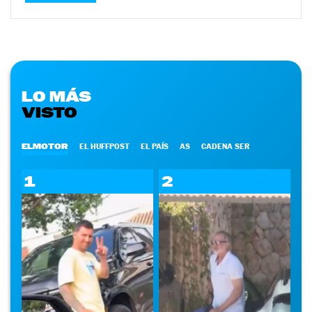
LO MÁS
VISTO
ELMOTOR
EL HUFFPOST
EL PAÍS
AS
CADENA SER
1
2