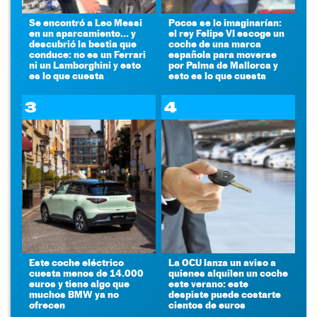
Se encontró a Leo Messi
Pocos se lo imaginarían:
en un aparcamiento... y
el rey Felipe VI escoge un
descubrió la bestia que
coche de una marca
conduce: no es un Ferrari
española para moverse
ni un Lamborghini y esto
por Palma de Mallorca y
es lo que cuesta
esto es lo que cuesta
3
4
Este coche eléctrico
La OCU lanza un aviso a
cuesta menos de 14.000
quienes alquilen un coche
euros y tiene algo que
este verano: este
muchos BMW ya no
despiste puede costarte
ofrecen
cientos de euros