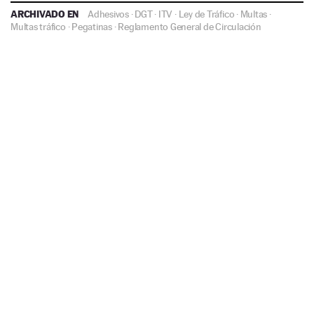
ARCHIVADO EN
Adhesivos
·
DGT
·
ITV
·
Ley de Tráfico
·
Multas
·
Multas tráfico
·
Pegatinas
·
Reglamento General de Circulación