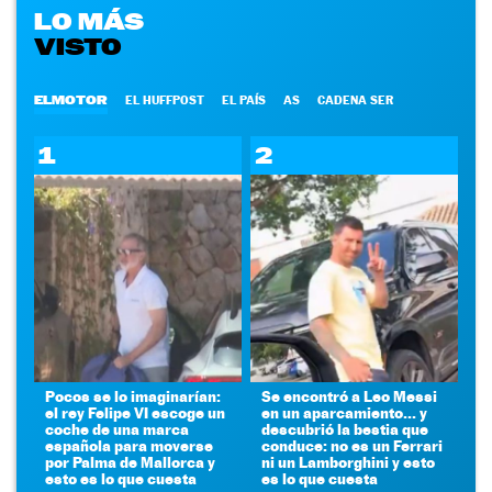
LO MÁS
VISTO
ELMOTOR
EL HUFFPOST
EL PAÍS
AS
CADENA SER
1
2
Pocos se lo imaginarían:
Se encontró a Leo Messi
el rey Felipe VI escoge un
en un aparcamiento... y
coche de una marca
descubrió la bestia que
española para moverse
conduce: no es un Ferrari
por Palma de Mallorca y
ni un Lamborghini y esto
esto es lo que cuesta
es lo que cuesta