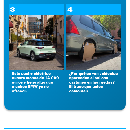
3
4
Este coche eléctrico
¿Por qué se ven vehículos
cuesta menos de 14.000
aparcados al sol con
euros y tiene algo que
cartones en las ruedas?
muchos BMW ya no
El truco que todos
ofrecen
comentan