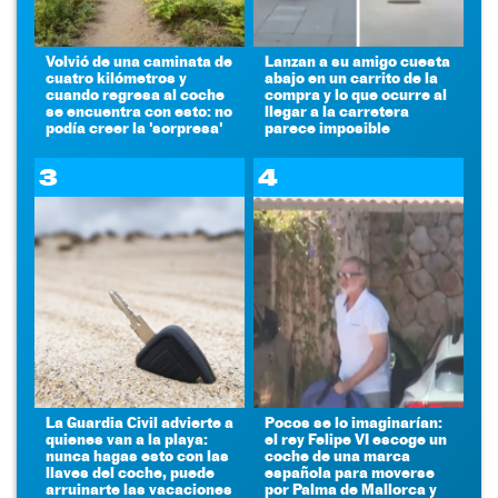
Volvió de una caminata de
Lanzan a su amigo cuesta
cuatro kilómetros y
abajo en un carrito de la
cuando regresa al coche
compra y lo que ocurre al
se encuentra con esto: no
llegar a la carretera
podía creer la 'sorpresa'
parece imposible
3
4
La Guardia Civil advierte a
Pocos se lo imaginarían:
quienes van a la playa:
el rey Felipe VI escoge un
nunca hagas esto con las
coche de una marca
llaves del coche, puede
española para moverse
arruinarte las vacaciones
por Palma de Mallorca y