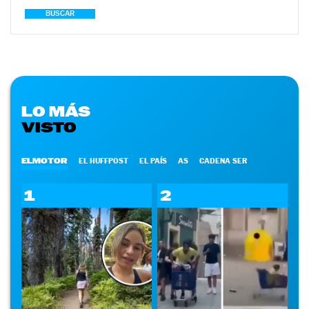
BUSCAR
LO MÁS
VISTO
ELMOTOR
EL HUFFPOST
EL PAÍS
AS
CADENA SER
1
2