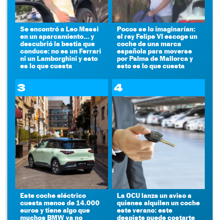
Se encontró a Leo Messi
Pocos se lo imaginarían:
en un aparcamiento... y
el rey Felipe VI escoge un
descubrió la bestia que
coche de una marca
conduce: no es un Ferrari
española para moverse
ni un Lamborghini y esto
por Palma de Mallorca y
es lo que cuesta
esto es lo que cuesta
3
4
Este coche eléctrico
La OCU lanza un aviso a
cuesta menos de 14.000
quienes alquilen un coche
euros y tiene algo que
este verano: este
muchos BMW ya no
despiste puede costarte