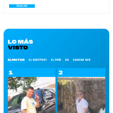
BUSCAR
LO MÁS
VISTO
ELMOTOR
EL HUFFPOST
EL PAÍS
AS
CADENA SER
1
2