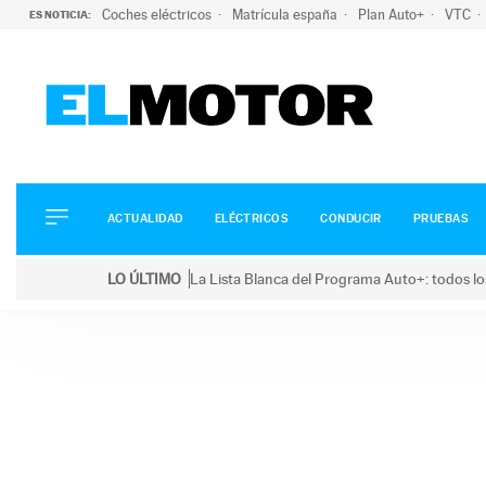
Coches eléctricos
Matrícula españa
Plan Auto+
VTC
ES NOTICIA:
ACTUALIDAD
ELÉCTRICOS
CONDUCIR
ACTUALIDAD
ELÉCTRICOS
CONDUCIR
PRUEBAS
PRUEBAS
Saltar
VIRALES
LO ÚLTIMO
La Lista Blanca del Programa Auto+: todos lo
al
PODCAST
LO ÚLTIMO
La Lista Blanca del Programa Auto+: todos los coc
contenido
MOTOS
TECNOLOGÍA
SUPERCOCHES
MOTORTV
PREMIOS
SERVICIOS