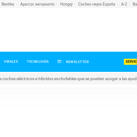
Bentley
Aparcar aeropuerto
Hongqi
Coches viejos España
A-2
Ba
SERVIC
VIRALES
TECNOLOGÍA
NEWSLETTER
s coches eléctricos e híbridos enchufables que se pueden acoger a las ayu
hes eléctricos e híbridos enchufables que se pueden acoger a la