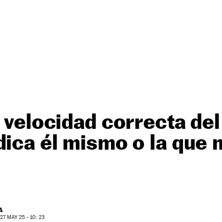
a velocidad correcta de
dica él mismo o la que 
A
7 MAY 25 - 10: 23