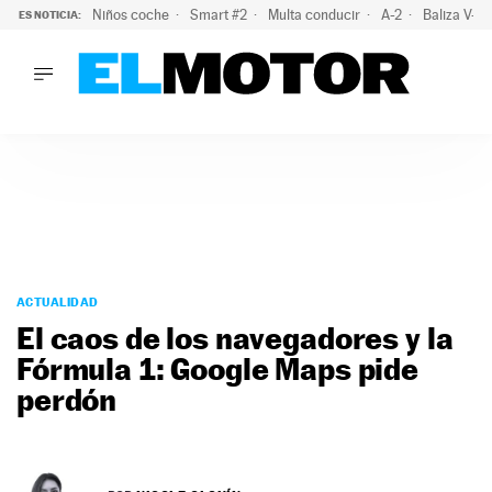
Niños coche
Smart #2
Multa conducir
A-2
Baliza V-1
ES NOTICIA:
LO ÚLTIMO
El probable colapso tras el eclipse: la DGT prevé un millón 
LO ÚLTIMO
El probable colapso tras el eclipse: la DGT prevé un millón 
ACTUALIDAD
ELÉCTRICOS
CONDUCIR
PRUEBAS
Saltar
VIRALES
al
ACTUALIDAD
PODCAST
contenido
El caos de los navegadores y la
MOTOS
Fórmula 1: Google Maps pide
TECNOLOGÍA
perdón
SUPERCOCHES
MOTORTV
PREMIOS
SERVICIOS