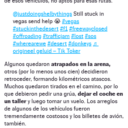
de esos vehículos, no aptos para esas rutas.
@justdoingshelbythings
Still stuck in
vegas send help 😭
#vegas
#stuckinthedesert
#f1
#freewayclosed
#offroading
#trafficjam
#lost
#sos
#wherearewe
#desert
#donkeys
♬
origineel geluid – Tik Toker
Algunos quedaron
atrapados en la arena,
otros (por lo menos unos cien) decidieron
retroceder, formando kilométricos atascos.
Muchos quedaron tirados en el camino, por lo
que debieron pedir una grúa,
dejar el coche en
un taller
y luego tomar un vuelo. Los arreglos
de algunos de los vehículos fueron
tremendamente costosos y los billetes de avión,
también.