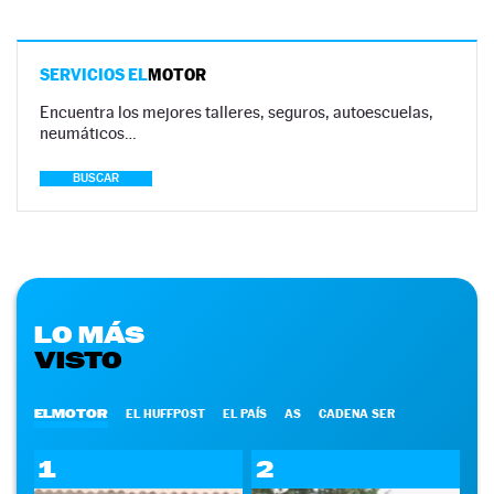
SERVICIOS EL
MOTOR
Encuentra los mejores talleres, seguros, autoescuelas,
neumáticos…
BUSCAR
LO MÁS
VISTO
ELMOTOR
EL HUFFPOST
EL PAÍS
AS
CADENA SER
1
2