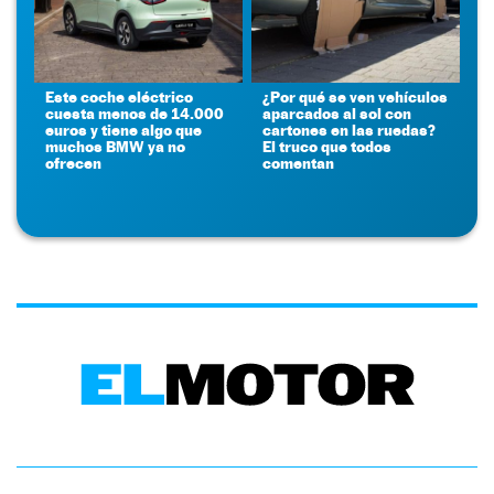
Este coche eléctrico
¿Por qué se ven vehículos
cuesta menos de 14.000
aparcados al sol con
euros y tiene algo que
cartones en las ruedas?
muchos BMW ya no
El truco que todos
ofrecen
comentan