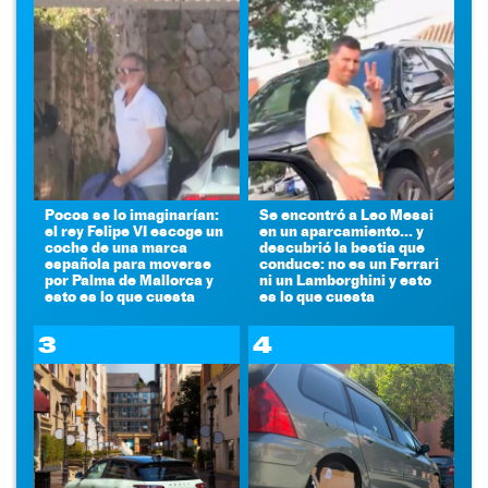
Pocos se lo imaginarían:
Se encontró a Leo Messi
el rey Felipe VI escoge un
en un aparcamiento... y
coche de una marca
descubrió la bestia que
española para moverse
conduce: no es un Ferrari
por Palma de Mallorca y
ni un Lamborghini y esto
esto es lo que cuesta
es lo que cuesta
3
4