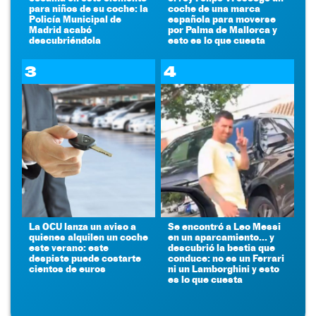
para niños de su coche: la
coche de una marca
Policía Municipal de
española para moverse
Madrid acabó
por Palma de Mallorca y
descubriéndola
esto es lo que cuesta
3
4
La OCU lanza un aviso a
Se encontró a Leo Messi
quienes alquilen un coche
en un aparcamiento... y
este verano: este
descubrió la bestia que
despiste puede costarte
conduce: no es un Ferrari
cientos de euros
ni un Lamborghini y esto
es lo que cuesta