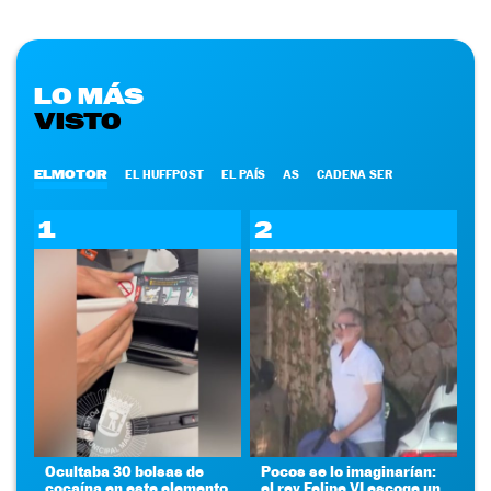
LO MÁS
VISTO
ELMOTOR
EL HUFFPOST
EL PAÍS
AS
CADENA SER
1
2
Ocultaba 30 bolsas de
Pocos se lo imaginarían:
cocaína en este elemento
el rey Felipe VI escoge un