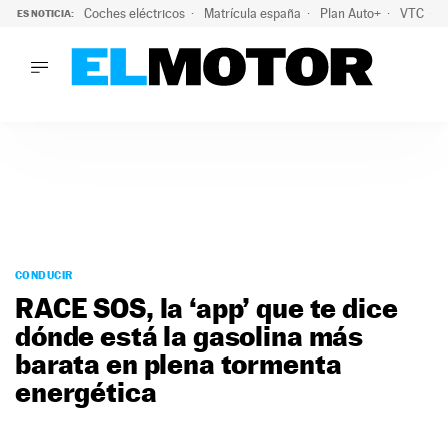
Coches eléctricos
Matrícula españa
Plan Auto+
VTC
ES NOTICIA:
LO ÚLTIMO
La Lista Blanca del Programa Auto+: todos los coches eléct
LO ÚLTIMO
La Lista Blanca del Programa Auto+: todos los coches eléctr
ACTUALIDAD
ELÉCTRICOS
CONDUCIR
PRUEBAS
Saltar
VIRALES
al
CONDUCIR
PODCAST
contenido
RACE SOS, la ‘app’ que te dice
MOTOS
dónde está la gasolina más
TECNOLOGÍA
barata en plena tormenta
SUPERCOCHES
MOTORTV
energética
PREMIOS
SERVICIOS