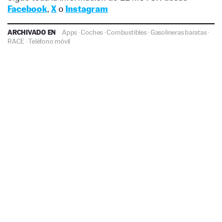
Facebook
,
X
o
Instagram
ARCHIVADO EN
Apps
·
Coches
·
Combustibles
·
Gasolineras baratas
·
RACE
·
Teléfono móvil