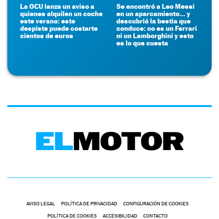
La OCU lanza un aviso a
Se encontró a Leo Messi
quienes alquilen un coche
en un aparcamiento... y
este verano: este
descubrió la bestia que
despiste puede costarte
conduce: no es un Ferrari
cientos de euros
ni un Lamborghini y esto
es lo que cuesta
AVISO LEGAL
POLÍTICA DE PRIVACIDAD
CONFIGURACIÓN DE COOKIES
POLÍTICA DE COOKIES
ACCESIBILIDAD
CONTACTO