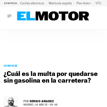
Coches eléctricos
Matrícula españa
Plan Auto+
VTC
ES NOTICIA:
LO ÚLTIMO
La Lista Blanca del Programa Auto+: todos los coches eléct
LO ÚLTIMO
La Lista Blanca del Programa Auto+: todos los coches eléctr
ACTUALIDAD
ELÉCTRICOS
CONDUCIR
PRUEBAS
Saltar
VIRALES
al
CONDUCIR
PODCAST
contenido
¿Cuál es la multa por quedarse
MOTOS
sin gasolina en la carretera?
TECNOLOGÍA
SUPERCOCHES
MOTORTV
PREMIOS
SERGIO AMADOZ
POR
SERVICIOS
MADRID |
14 ABR 25 - 09: 48