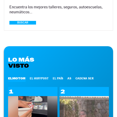
Encuentra los mejores talleres, seguros, autoescuelas,
neumáticos…
BUSCAR
LO MÁS
VISTO
ELMOTOR
EL HUFFPOST
EL PAÍS
AS
CADENA SER
1
2