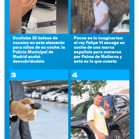
Ocultaba 30 bolsas de
Pocos se lo imaginarían:
cocaína en este elemento
el rey Felipe VI escoge un
para niños de su coche: la
coche de una marca
Policía Municipal de
española para moverse
Madrid acabó
por Palma de Mallorca y
descubriéndola
esto es lo que cuesta
3
4