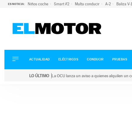
Niños coche
Smart #2
Multa conducir
A-2
Baliza V
ES NOTICIA:
ACTUALIDAD
ELÉCTRICOS
CONDUCIR
ACTUALIDAD
ELÉCTRICOS
CONDUCIR
PRUEBAS
PRUEBAS
Saltar
VIRALES
LO ÚLTIMO
La OCU lanza un aviso a quienes alquilen un c
al
PODCAST
LO ÚLTIMO
La OCU lanza un aviso a quienes alquilen un coche 
contenido
MOTOS
TECNOLOGÍA
SUPERCOCHES
MOTORTV
PREMIOS
SERVICIOS