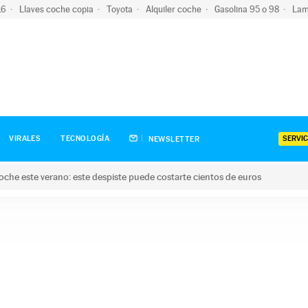
-16
Llaves coche copia
Toyota
Alquiler coche
Gasolina 95 o 98
Lam
SERVIC
VIRALES
TECNOLOGÍA
NEWSLETTER
oche este verano: este despiste puede costarte cientos de euros
este verano: este despiste puede costarte cientos de euros