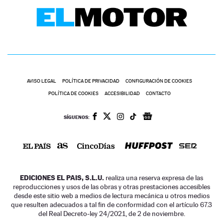
AVISO LEGAL
POLÍTICA DE PRIVACIDAD
CONFIGURACIÓN DE COOKIES
POLÍTICA DE COOKIES
ACCESIBILIDAD
CONTACTO
SÍGUENOS:
EDICIONES EL PAIS, S.L.U.
realiza una reserva expresa de las
reproducciones y usos de las obras y otras prestaciones accesibles
desde este sitio web a medios de lectura mecánica u otros medios
que resulten adecuados a tal fin de conformidad con el artículo 67.3
del Real Decreto-ley 24/2021, de 2 de noviembre.