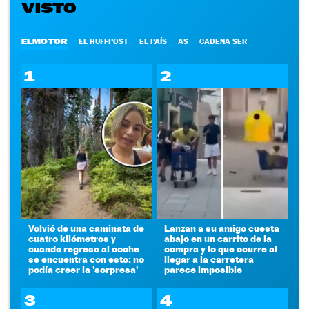
VISTO
ELMOTOR
EL HUFFPOST
EL PAÍS
AS
CADENA SER
1
2
Volvió de una caminata de
Lanzan a su amigo cuesta
cuatro kilómetros y
abajo en un carrito de la
cuando regresa al coche
compra y lo que ocurre al
se encuentra con esto: no
llegar a la carretera
podía creer la 'sorpresa'
parece imposible
3
4