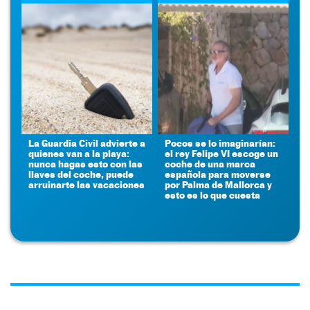
La Guardia Civil advierte a
Pocos se lo imaginarían:
quienes van a la playa:
el rey Felipe VI escoge un
nunca hagas esto con las
coche de una marca
llaves del coche, puede
española para moverse
arruinarte las vacaciones
por Palma de Mallorca y
esto es lo que cuesta