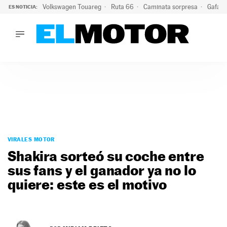
Volkswagen Touareg
Ruta 66
Caminata sorpresa
Gafas 
ES NOTICIA:
LO ÚLTIMO
Ni se te ocurra usar las gafas del eclipse al volante: el moti
LO ÚLTIMO
Ni se te ocurra usar las gafas del eclipse al volante: el motiv
ACTUALIDAD
ELÉCTRICOS
CONDUCIR
PRUEBAS
Saltar
VIRALES
al
VIRALES MOTOR
PODCAST
contenido
Shakira sorteó su coche entre
MOTOS
sus fans y el ganador ya no lo
TECNOLOGÍA
quiere: este es el motivo
SUPERCOCHES
MOTORTV
PREMIOS
SERVICIOS