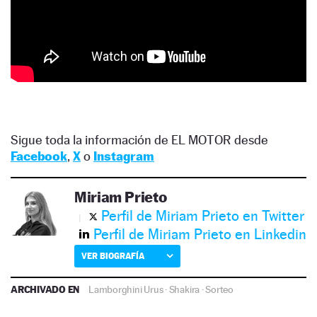
Sigue toda la información de EL MOTOR desde
Facebook
,
X
o
Instagram
Miriam Prieto
Perfil de Miriam Prieto en Twitter
Perfil de Miriam Prieto en Linkedin
VER BIOGRAFÍA
ARCHIVADO EN
Lamborghini Urus
·
Shakira
·
Sorteo