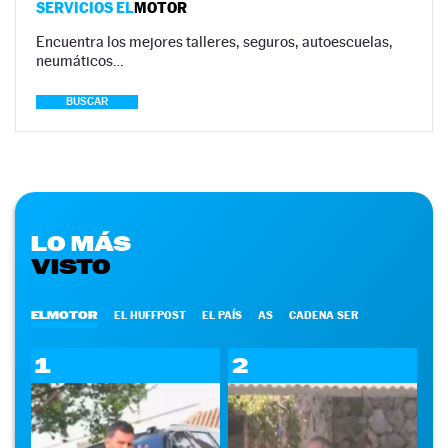
SERVICIOS EL
MOTOR
Encuentra los mejores talleres, seguros, autoescuelas,
neumáticos…
BUSCAR
LO MÁS
VISTO
ELMOTOR
EL HUFFPOST
EL PAÍS
AS
CADENA SER
1
2