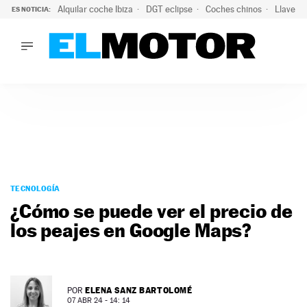
Alquilar coche Ibiza
DGT eclipse
Coches chinos
Llaves 
ES NOTICIA:
LO ÚLTIMO
El probable colapso tras el eclipse: la DGT prevé un millón 
LO ÚLTIMO
El probable colapso tras el eclipse: la DGT prevé un millón 
ACTUALIDAD
ELÉCTRICOS
CONDUCIR
PRUEBAS
Saltar
VIRALES
al
TECNOLOGÍA
PODCAST
contenido
¿Cómo se puede ver el precio de
MOTOS
los peajes en Google Maps?
TECNOLOGÍA
SUPERCOCHES
MOTORTV
PREMIOS
ELENA SANZ BARTOLOMÉ
POR
SERVICIOS
07 ABR 24 - 14: 14