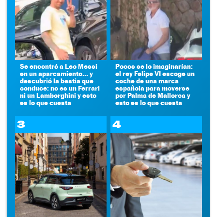
Se encontró a Leo Messi
Pocos se lo imaginarían:
en un aparcamiento... y
el rey Felipe VI escoge un
descubrió la bestia que
coche de una marca
conduce: no es un Ferrari
española para moverse
ni un Lamborghini y esto
por Palma de Mallorca y
es lo que cuesta
esto es lo que cuesta
3
4