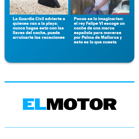
La Guardia Civil advierte a
Pocos se lo imaginarían:
quienes van a la playa:
el rey Felipe VI escoge un
nunca hagas esto con las
coche de una marca
llaves del coche, puede
española para moverse
arruinarte las vacaciones
por Palma de Mallorca y
esto es lo que cuesta