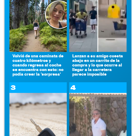
Volvió de una caminata de
Lanzan a su amigo cuesta
cuatro kilómetros y
abajo en un carrito de la
cuando regresa al coche
compra y lo que ocurre al
se encuentra con esto: no
llegar a la carretera
podía creer la 'sorpresa'
parece imposible
3
4