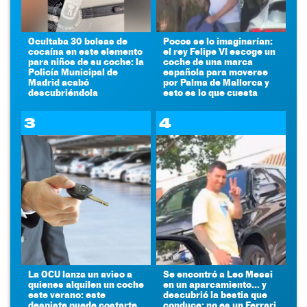
Ocultaba 30 bolsas de
Pocos se lo imaginarían:
cocaína en este elemento
el rey Felipe VI escoge un
para niños de su coche: la
coche de una marca
Policía Municipal de
española para moverse
Madrid acabó
por Palma de Mallorca y
descubriéndola
esto es lo que cuesta
3
4
La OCU lanza un aviso a
Se encontró a Leo Messi
quienes alquilen un coche
en un aparcamiento... y
este verano: este
descubrió la bestia que
despiste puede costarte
conduce: no es un Ferrari