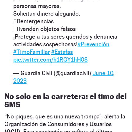
personas mayores.
Solicitan dinero alegando:
👉🏽emergencias
👉🏽venden objetos falsos
¡Protege a tus seres queridos y denuncia
actividades sospechosas!
#Prevención
#TimoFamiliar
#Estafas
pic.twitter.com/h1RQY1hH08
— Guardia Civil (@guardiacivil)
June 10,
2023
No solo en la carretera: el timo del
SMS
“No piques, que es una nueva trampa”, alerta la
Organización de Consumidores y Usuarios
(OCU).
Esta asociación se refiere al último