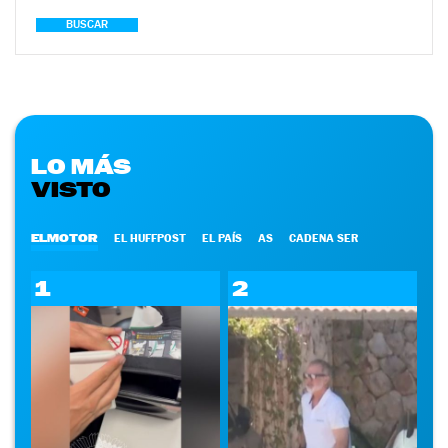
BUSCAR
LO MÁS
VISTO
ELMOTOR
EL HUFFPOST
EL PAÍS
AS
CADENA SER
1
2