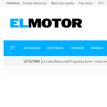
Coches eléctricos
Matrícula españa
Plan Auto+
VTC
ES NOTICIA:
ACTUALIDAD
ELÉCTRICOS
CONDUCIR
ACTUALIDAD
ELÉCTRICOS
CONDUCIR
PRUEBAS
PRUEBAS
Saltar
VIRALES
LO ÚLTIMO
La Lista Blanca del Programa Auto+: todos lo
al
PODCAST
LO ÚLTIMO
La Lista Blanca del Programa Auto+: todos los coc
contenido
MOTOS
TECNOLOGÍA
SUPERCOCHES
MOTORTV
PREMIOS
SERVICIOS