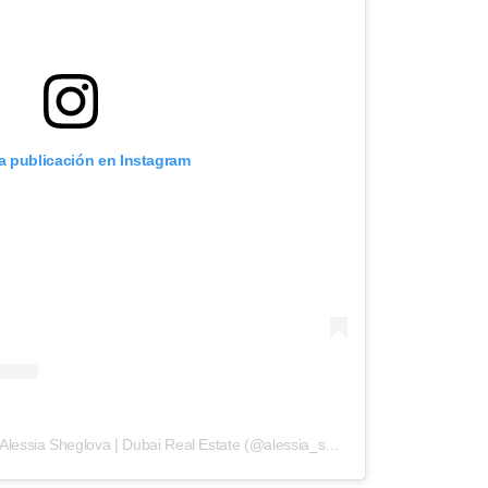
ta publicación en Instagram
Una publicación compartida de Alessia Sheglova | Dubai Real Estate (@alessia_sheglova)