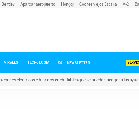
Bentley
Aparcar aeropuerto
Hongqi
Coches viejos España
A-2
Ba
SERVIC
VIRALES
TECNOLOGÍA
NEWSLETTER
s coches eléctricos e híbridos enchufables que se pueden acoger a las ayu
hes eléctricos e híbridos enchufables que se pueden acoger a la