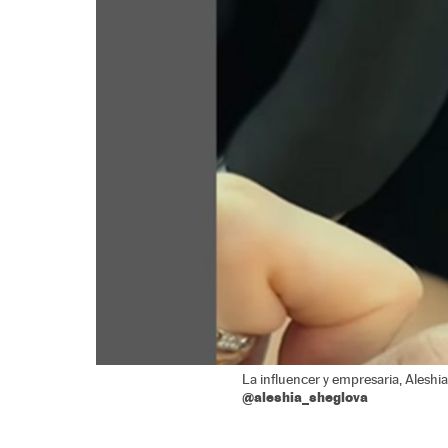
La influencer y empresaria, Aleshia
@aleshia_sheglova