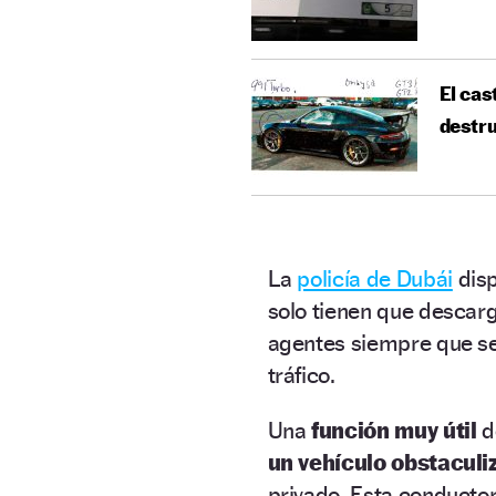
El cas
destru
La
policía de Dubái
disp
solo tienen que descarg
agentes siempre que se
tráfico.
Una
función muy útil
d
un vehículo obstacul
privado. Esta conductor