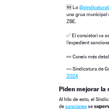
🆕 La
@sindicatura
una grua municipal 
ZBE.
✅ El consistori va as
l’expedient sancion
👀 Coneix més detal
— Sindicatura de G
2024
Piden mejorar la 
Al hilo de esto, el Sín
de
sanciones
se
super