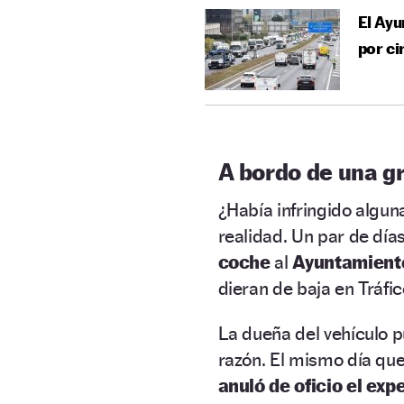
El Ayu
por ci
A bordo de una g
¿Había infringido algu
realidad. Un par de días
coche
al
Ayuntamiento
dieran de baja en Tráfic
La dueña del vehículo p
razón. El mismo día que
anuló de oficio el ex