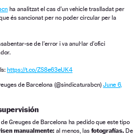
bcn
ha analitzat el cas d’un vehicle traslladat per
que és sancionat per no poder circular per la
sabentar-se de l’error i va anul·lar d’ofici
ador.
ls:
https://t.co/ZS8e63eUK4
reuges de Barcelona (@sindicaturabcn)
June 6,
supervisión
dic de Greuges de Barcelona ha pedido que este tipo
visen manualmente:
al menos, las
fotografías.
De