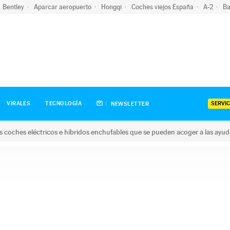
Bentley
Aparcar aeropuerto
Hongqi
Coches viejos España
A-2
Ba
SERVIC
VIRALES
TECNOLOGÍA
NEWSLETTER
s coches eléctricos e híbridos enchufables que se pueden acoger a las ayu
hes eléctricos e híbridos enchufables que se pueden acoger a la