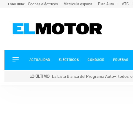
Coches eléctricos
Matrícula españa
Plan Auto+
VTC
ES NOTICIA:
ACTUALIDAD
ELÉCTRICOS
CONDUCIR
ACTUALIDAD
ELÉCTRICOS
CONDUCIR
PRUEBAS
PRUEBAS
Saltar
VIRALES
LO ÚLTIMO
La Lista Blanca del Programa Auto+: todos lo
al
PODCAST
LO ÚLTIMO
La Lista Blanca del Programa Auto+: todos los coc
contenido
MOTOS
TECNOLOGÍA
SUPERCOCHES
MOTORTV
PREMIOS
SERVICIOS