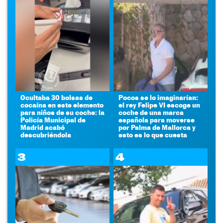
Ocultaba 30 bolsas de
Pocos se lo imaginarían:
cocaína en este elemento
el rey Felipe VI escoge un
para niños de su coche: la
coche de una marca
Policía Municipal de
española para moverse
Madrid acabó
por Palma de Mallorca y
descubriéndola
esto es lo que cuesta
3
4