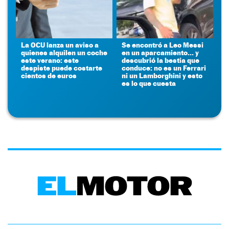
La OCU lanza un aviso a
Se encontró a Leo Messi
quienes alquilen un coche
en un aparcamiento... y
este verano: este
descubrió la bestia que
despiste puede costarte
conduce: no es un Ferrari
cientos de euros
ni un Lamborghini y esto
es lo que cuesta