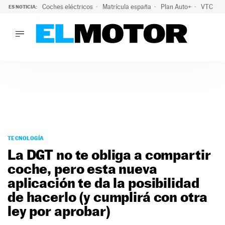
Coches eléctricos
Matrícula españa
Plan Auto+
VTC
ES NOTICIA:
LO ÚLTIMO
La Lista Blanca del Programa Auto+: todos los coches eléct
LO ÚLTIMO
La Lista Blanca del Programa Auto+: todos los coches eléctr
ACTUALIDAD
ELÉCTRICOS
CONDUCIR
PRUEBAS
Saltar
VIRALES
al
TECNOLOGÍA
PODCAST
contenido
La DGT no te obliga a compartir
MOTOS
coche, pero esta nueva
TECNOLOGÍA
aplicación te da la posibilidad
SUPERCOCHES
MOTORTV
de hacerlo (y cumplirá con otra
PREMIOS
ley por aprobar)
SERVICIOS