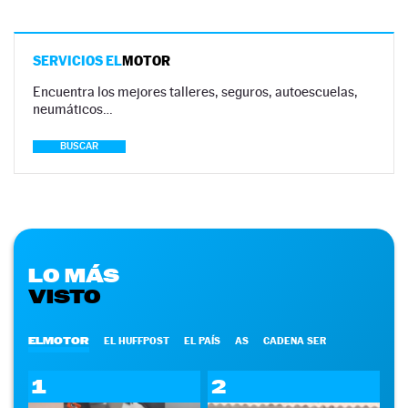
SERVICIOS EL
MOTOR
Encuentra los mejores talleres, seguros, autoescuelas,
neumáticos…
BUSCAR
LO MÁS
VISTO
ELMOTOR
EL HUFFPOST
EL PAÍS
AS
CADENA SER
1
2