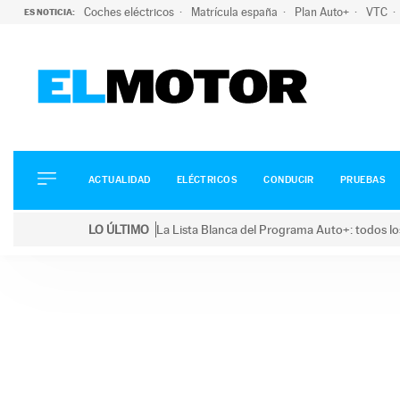
Coches eléctricos
Matrícula españa
Plan Auto+
VTC
ES NOTICIA:
ACTUALIDAD
ELÉCTRICOS
CONDUCIR
ACTUALIDAD
ELÉCTRICOS
CONDUCIR
PRUEBAS
PRUEBAS
Saltar
VIRALES
LO ÚLTIMO
La Lista Blanca del Programa Auto+: todos lo
al
PODCAST
LO ÚLTIMO
La Lista Blanca del Programa Auto+: todos los coc
contenido
MOTOS
TECNOLOGÍA
SUPERCOCHES
MOTORTV
PREMIOS
SERVICIOS