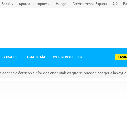
Bentley
Aparcar aeropuerto
Hongqi
Coches viejos España
A-2
Ba
SERVIC
VIRALES
TECNOLOGÍA
NEWSLETTER
s coches eléctricos e híbridos enchufables que se pueden acoger a las ayu
hes eléctricos e híbridos enchufables que se pueden acoger a la