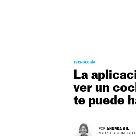
NEWSLETTER
SÍGUENOS
TECNOLOGÍA
La aplicac
ver un coc
te puede h
ANDREA GIL
POR
MADRID |
ACTUALIZADO 1