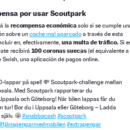
pensa por usar Scoutpark
rá la
recompensa económica
solo si se cumple un
ión sobre un
coche mal aparcado
a través de esta
ncluir en, efectivamente,
una multa de tráfico.
Si e
iate recibirá
100 coronas suecas
(el equivalente a
e Swish, una aplicación de pagos online.
-lappar på spel! 💸 Scoutpark-challenge mellan
psala. Med Scoutpark rapporterar du
 Uppsala och Göteborg! När bilen lappas får du
n tur! Bor du i Uppsala eller Göteborg – Ladda
själv. 🤩
#snabbacash
#scoutpark
#tjänapengarmedmobilen
#extrapengar