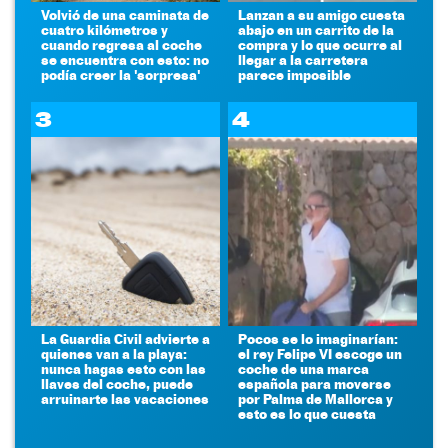
Volvió de una caminata de
Lanzan a su amigo cuesta
cuatro kilómetros y
abajo en un carrito de la
cuando regresa al coche
compra y lo que ocurre al
se encuentra con esto: no
llegar a la carretera
podía creer la 'sorpresa'
parece imposible
3
4
La Guardia Civil advierte a
Pocos se lo imaginarían:
quienes van a la playa:
el rey Felipe VI escoge un
nunca hagas esto con las
coche de una marca
llaves del coche, puede
española para moverse
arruinarte las vacaciones
por Palma de Mallorca y
esto es lo que cuesta