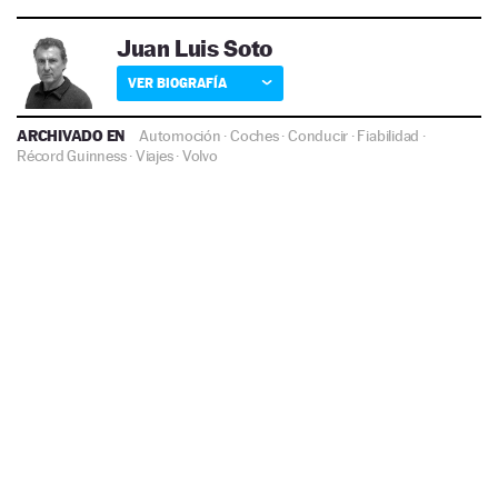
Juan Luis Soto
VER BIOGRAFÍA
ARCHIVADO EN
Automoción
·
Coches
·
Conducir
·
Fiabilidad
·
Récord Guinness
·
Viajes
·
Volvo