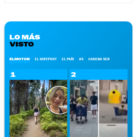
LO MÁS
VISTO
ELMOTOR
EL HUFFPOST
EL PAÍS
AS
CADENA SER
1
2