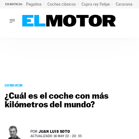
Pegatina
Coches clásicos
Cupra rey Felipe
Caravana lig
ES NOTICIA:
LO ÚLTIMO
¿Conocías esta pegatina de moda?: puede salvar tu coche d
LO ÚLTIMO
¿Conocías esta pegatina de moda?: puede salvar tu coche de
ACTUALIDAD
ELÉCTRICOS
CONDUCIR
PRUEBAS
Saltar
VIRALES
al
CONDUCIR
PODCAST
contenido
¿Cuál es el coche con más
MOTOS
kilómetros del mundo?
TECNOLOGÍA
SUPERCOCHES
MOTORTV
PREMIOS
JUAN LUIS SOTO
POR
SERVICIOS
ACTUALIZADO 16 MAY 22 - 20: 33