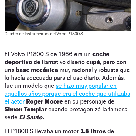
Cuadro de instrumentos del Volvo P1800 S.
El Volvo P1800 S de 1966 era un
coche
deportivo
de llamativo diseño
cupé
, pero con
una
base mecánica
muy racional y robusta que
lo hacía adecuado para el uso diario. Además,
fue un modelo que
se hizo muy popular en
aquellos años porque era el coche que utilizaba
el actor
Roger Moore
en su personaje de
Simon Templar
cuando protagonizó la famosa
serie
El Santo.
El P1800 S llevaba un motor
1.8 litros
de