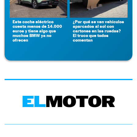
Este coche eléctrico
¿Por qué se ven vehículos
cuesta menos de 14.000
aparcados al sol con
euros y tiene algo que
cartones en las ruedas?
muchos BMW ya no
El truco que todos
ofrecen
comentan