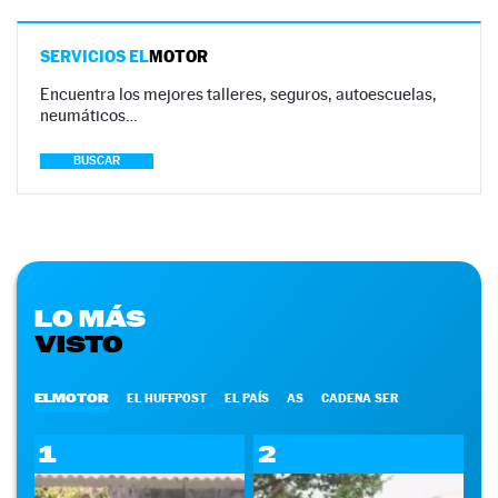
SERVICIOS EL
MOTOR
Encuentra los mejores talleres, seguros, autoescuelas,
neumáticos…
BUSCAR
LO MÁS
VISTO
ELMOTOR
EL HUFFPOST
EL PAÍS
AS
CADENA SER
1
2