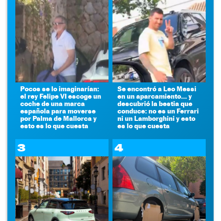
Pocos se lo imaginarían:
Se encontró a Leo Messi
el rey Felipe VI escoge un
en un aparcamiento... y
coche de una marca
descubrió la bestia que
española para moverse
conduce: no es un Ferrari
por Palma de Mallorca y
ni un Lamborghini y esto
esto es lo que cuesta
es lo que cuesta
3
4