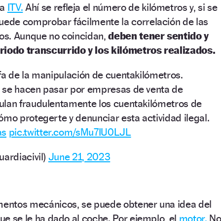
la
ITV.
Ahí se refleja el número de kilómetros y, si se
puede comprobar fácilmente la correlación de las
ros. Aunque no coincidan,
deben tener sentido y
riodo transcurrido y los kilómetros realizados.
fa de la manipulación de cuentakilómetros.
 se hacen pasar por empresas de venta de
ulan fraudulentamente los cuentakilómetros de
ómo protegerte y denunciar esta actividad ilegal.
as
pic.twitter.com/sMu7IU0LJL
uardiacivil)
June 21, 2023
ementos mecánicos, se puede obtener una idea del
que se le ha dado al coche. Por ejemplo, el
motor.
N