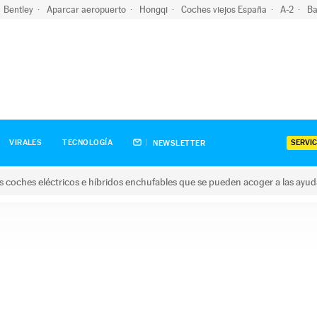
Bentley
Aparcar aeropuerto
Hongqi
Coches viejos España
A-2
Ba
SERVIC
VIRALES
TECNOLOGÍA
NEWSLETTER
s coches eléctricos e híbridos enchufables que se pueden acoger a las ayu
hes eléctricos e híbridos enchufables que se pueden acoger a la