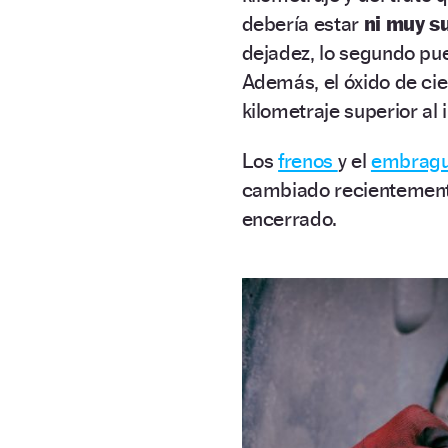
debería estar
ni muy su
dejadez, lo segundo pu
Además, el óxido de ci
kilometraje superior al 
Los
frenos
y el
embrag
cambiado recientemente
encerrado.