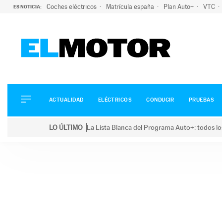
Coches eléctricos
Matrícula españa
Plan Auto+
VTC
ES NOTICIA:
ACTUALIDAD
ELÉCTRICOS
CONDUCIR
ACTUALIDAD
ELÉCTRICOS
CONDUCIR
PRUEBAS
PRUEBAS
Saltar
VIRALES
LO ÚLTIMO
La Lista Blanca del Programa Auto+: todos lo
al
PODCAST
LO ÚLTIMO
La Lista Blanca del Programa Auto+: todos los coc
contenido
MOTOS
TECNOLOGÍA
SUPERCOCHES
MOTORTV
PREMIOS
SERVICIOS