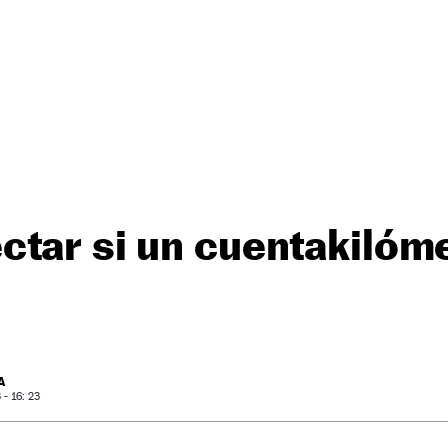
tar si un cuentakilóm
A
- 16: 23