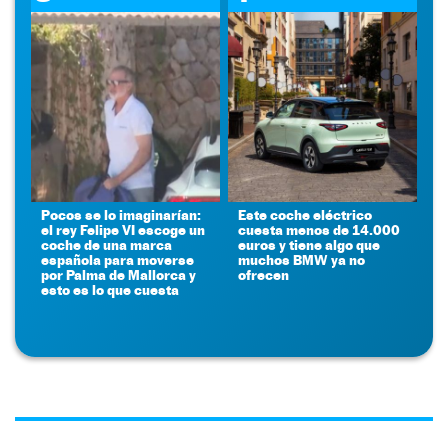
Pocos se lo imaginarían:
Este coche eléctrico
el rey Felipe VI escoge un
cuesta menos de 14.000
coche de una marca
euros y tiene algo que
española para moverse
muchos BMW ya no
por Palma de Mallorca y
ofrecen
esto es lo que cuesta