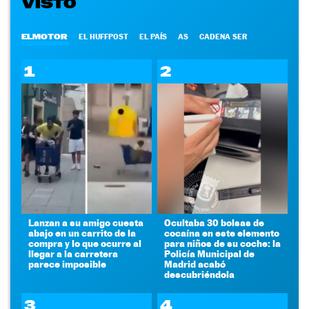
VISTO
ELMOTOR
EL HUFFPOST
EL PAÍS
AS
CADENA SER
1
2
Lanzan a su amigo cuesta
Ocultaba 30 bolsas de
abajo en un carrito de la
cocaína en este elemento
compra y lo que ocurre al
para niños de su coche: la
llegar a la carretera
Policía Municipal de
parece imposible
Madrid acabó
descubriéndola
3
4