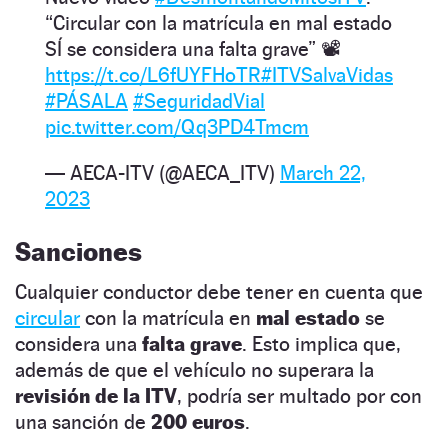
“Circular con la matrícula en mal estado
SÍ se considera una falta grave” 📽️
https://t.co/L6fUYFHoTR
#ITVSalvaVidas
#PÁSALA
#SeguridadVial
pic.twitter.com/Qq3PD4Tmcm
— AECA-ITV (@AECA_ITV)
March 22,
2023
Sanciones
Cualquier conductor debe tener en cuenta que
circular
con la matrícula en
mal estado
se
considera una
falta grave
. Esto implica que,
además de que el vehículo no superara la
revisión de la ITV
, podría ser multado por con
una sanción de
200 euros
.