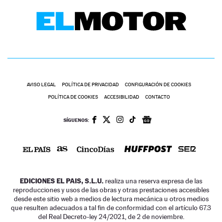
AVISO LEGAL
POLÍTICA DE PRIVACIDAD
CONFIGURACIÓN DE COOKIES
POLÍTICA DE COOKIES
ACCESIBILIDAD
CONTACTO
SÍGUENOS:
EDICIONES EL PAIS, S.L.U.
realiza una reserva expresa de las
reproducciones y usos de las obras y otras prestaciones accesibles
desde este sitio web a medios de lectura mecánica u otros medios
que resulten adecuados a tal fin de conformidad con el artículo 67.3
del Real Decreto-ley 24/2021, de 2 de noviembre.