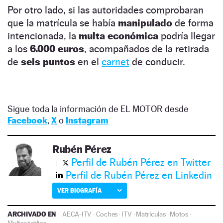
Por otro lado, si las autoridades comprobaran
que la matrícula se había
manipulado
de forma
intencionada, la
multa económica
podría llegar
a los
6.000 euros
, acompañados de la retirada
de
seis puntos
en el
carnet
de conducir.
Sigue toda la información de EL MOTOR desde
Facebook
,
X
o
Instagram
Rubén Pérez
Perfil de Rubén Pérez en Twitter
Perfil de Rubén Pérez en Linkedin
VER BIOGRAFÍA
ARCHIVADO EN
AECA-ITV
·
Coches
·
ITV
·
Matrículas
·
Motos
·
Multas tráfico