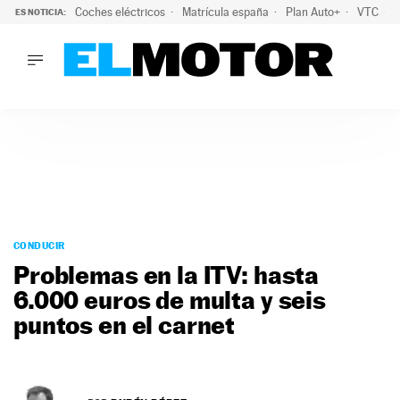
Coches eléctricos
Matrícula españa
Plan Auto+
VTC
ES NOTICIA:
LO ÚLTIMO
La Lista Blanca del Programa Auto+: todos los coches eléct
LO ÚLTIMO
La Lista Blanca del Programa Auto+: todos los coches eléctr
ACTUALIDAD
ELÉCTRICOS
CONDUCIR
PRUEBAS
Saltar
VIRALES
al
CONDUCIR
PODCAST
contenido
Problemas en la ITV: hasta
MOTOS
6.000 euros de multa y seis
TECNOLOGÍA
puntos en el carnet
SUPERCOCHES
MOTORTV
PREMIOS
SERVICIOS