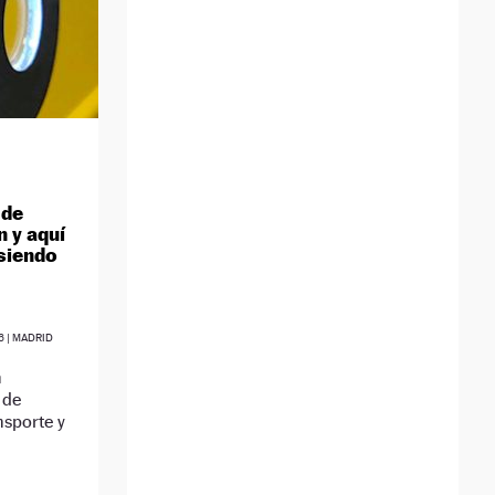
 de
n y aquí
 siendo
6
| MADRID
n
 de
nsporte y