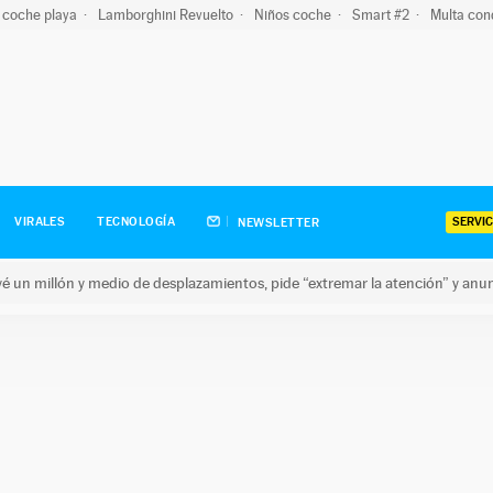
 coche playa
Lamborghini Revuelto
Niños coche
Smart #2
Multa con
SERVIC
VIRALES
TECNOLOGÍA
NEWSLETTER
revé un millón y medio de desplazamientos, pide “extremar la atención” y anu
n millón y medio de desplazamientos, pide “extremar la atención”