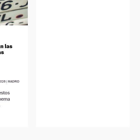
n las
as
2026
| MADRID
estos
quema
a