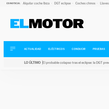
Alquilar coche Ibiza
DGT eclipse
Coches chinos
Llaves
ES NOTICIA:
ACTUALIDAD
ELÉCTRICOS
CONDUCIR
ACTUALIDAD
ELÉCTRICOS
CONDUCIR
PRUEBAS
PRUEBAS
Saltar
VIRALES
LO ÚLTIMO
El probable colapso tras el eclipse: la DGT p
al
PODCAST
LO ÚLTIMO
El probable colapso tras el eclipse: la DGT prevé u
contenido
MOTOS
TECNOLOGÍA
SUPERCOCHES
MOTORTV
PREMIOS
SERVICIOS