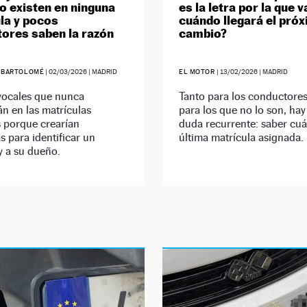
no existen en ninguna
es la letra por la que v
la y pocos
cuándo llegará el pró
ores saben la razón
cambio?
 BARTOLOMÉ
|
02/03/2026
| MADRID
EL MOTOR
|
13/02/2026
| MADRID
vocales que nunca
Tanto para los conductore
n en las matrículas
para los que no lo son, ha
s porque crearían
duda recurrente: saber cuál
 para identificar un
última matrícula asignada.
y a su dueño.