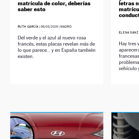
matrícula de color, deberías
letras 
saber esto
matrícu
conduct
RUTH GARCÍA
|
06/03/2026
| MADRID
ELENA SANZ
Del verde y el azul al nuevo rosa
Hay tres 
francés, estas placas revelan más de
aparecerá
lo que parece… y en España también
francesa
existen.
problemas
vehículo 