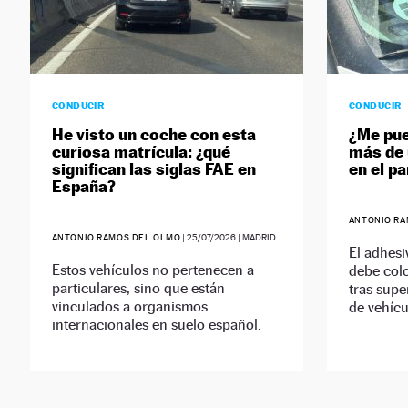
CONDUCIR
CONDUCIR
He visto un coche con esta
¿Me pue
curiosa matrícula: ¿qué
más de 
significan las siglas FAE en
en el p
España?
ANTONIO RA
ANTONIO RAMOS DEL OLMO
|
25/07/2026
| MADRID
El adhesi
Estos vehículos no pertenecen a
debe colo
particulares, sino que están
tras supe
vinculados a organismos
de vehícu
internacionales en suelo español.