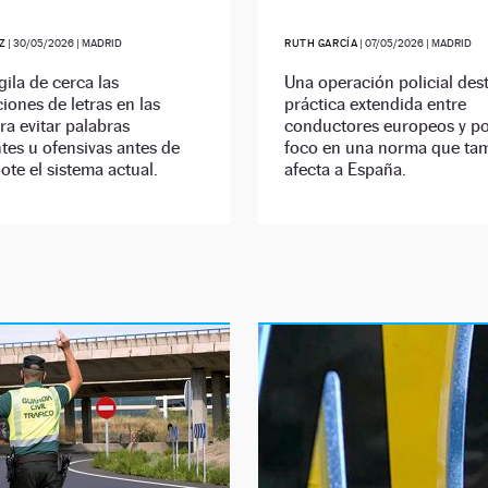
Z
|
30/05/2026
| MADRID
RUTH GARCÍA
|
07/05/2026
| MADRID
gila de cerca las
Una operación policial des
ones de letras en las
práctica extendida entre
ra evitar palabras
conductores europeos y po
es u ofensivas antes de
foco en una norma que ta
ote el sistema actual.
afecta a España.