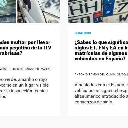
CONDUCIR
den multar por llevar
¿Sabes lo que significa
una pegatina de la ITV
siglas ET, FN y EA en l
arabrisas?
matrículas de algunos
vehículos en España?
MOS DEL OLMO
|
01/07/2026
| MADRID
ANTONIO RAMOS DEL OLMO
|
28/06/
vo verde, amarillo o rojo
Vinculados con el Estado, 
carse en un lugar visible
vehículos no siguen el es
rar la inspección técnica
alfanumérico introducido 
los.
comienzos de siglo.