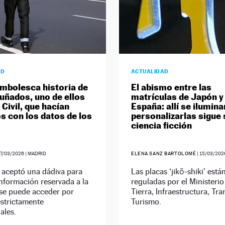
AD
ACTUALIDAD
mbolesca historia de
El abismo entre las
uñados, uno de ellos
matrículas de Japón y
Civil, que hacían
España: allí se ilumina
s con los datos de los
personalizarlas sigue
ciencia ficción
7/03/2026
| MADRID
ELENA SANZ BARTOLOMÉ
|
15/03/202
 aceptó una dádiva para
Las placas ‘jikō-shiki’ está
nformación reservada a la
reguladas por el Ministerio
 se puede acceder por
Tierra, Infraestructura, Tra
estrictamente
Turismo.
ales.