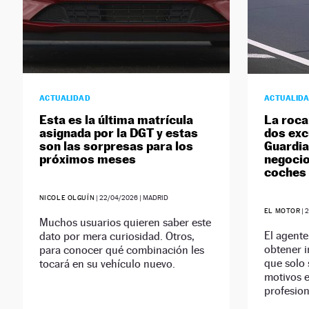
ACTUALIDAD
ACTUALID
Esta es la última matrícula
La roca
asignada por la DGT y estas
dos exc
son las sorpresas para los
Guardia 
próximos meses
negocio
coches
NICOLE OLGUÍN
|
22/04/2026
| MADRID
EL MOTOR
|
2
Muchos usuarios quieren saber este
El agente
dato por mera curiosidad. Otros,
obtener i
para conocer qué combinación les
que solo
tocará en su vehículo nuevo.
motivos 
profesion