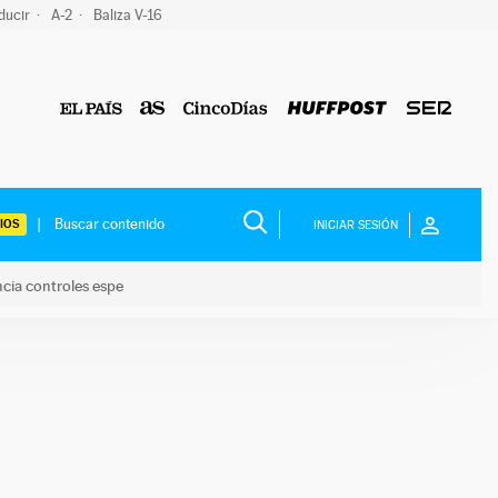
ducir
A-2
Baliza V-16
IOS
INICIAR SESIÓN
ncia controles espe
 y anuncia controles espe